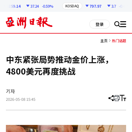
코
인
6259.14
37.24
-0.59%
797.97
3.7
-0.46%
KOSDAQ
정
보
all
登录
搜
men
索
主页
热门话题
中东紧张局势推动金价上涨，
4800美元再度挑战
기자
2026-05-08 15:45
分
打
调
享
印
整
文
大
章
小