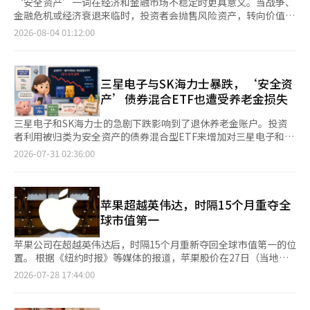
‘安全资产’一词在经济和金融市场不稳定时更具意义。当战争、
金融危机或经济衰退来临时，投资者会抛售风险资产，转向价值稳
定的资产。美元、黄金、瑞士法郎和日本日元长期以来被视为代表
2026-08-04 01:12:00
性的安全资产。尤其是日元，凭借日本经济庞大的对外净资产、充
裕的资金实力以及政治和社会的稳定性，曾在全球金融市场中扮演
避风港的角色。然而，近年来日元的表现与过去的声望大相径庭。
美国和日本政府最近正式承认为了阻止日元急剧贬值而进行外汇市
三星电子与SK海力士暴跌，‘安全资
场的协调干预，这本身就是一个具有象征意义的事件。美日两国自
产’债券混合ETF也遭受养老金损失
1998年亚洲金融危机以来首次共同干预市场以捍卫日元。日元兑
美元突破160日元，贬值至40年来的最低水平，虽然在协调干预后
三星电子和SK海力士的急剧下跌影响到了退休养老金账户。投资
有所回稳，但作为全球第四大经济体的货币竟需依赖盟国的支持，
者利用被归类为安全资产的债券混合型ETF来增加对三星电子和SK
这一事实不容小觑。单纯用美日利率差来解释日元贬值是不够的。
海力士的投资比例，结果在7月份记录了超过20%的损失，围绕退
2026-07-31 02:36:00
虽然利率差是直接原因，但其背后是日本经济数十年来积累的结构
休养老金的安全资产分类的争论也在加剧。 根据30日韩国交易所
性问题。长期低增长和通货紧缩、世界最高水平的国家债务、生产
的数据，‘KIWOOM三星电子&SK海力士债券混合
能力人口减少和老龄化、持续的超低利率政策，以及对高市价政府
50’（-25.87%）、‘1Q K半导体TOP2债券混合
经济政策的质疑，加上在人工智能革命中相对减缓的产业竞争力，
50’（-25.44%）、‘RISE三星电子SK海力士债券混合
苹果超越英伟达，时隔15个月重夺全
综合作用下削弱了市场对日元的信任。过去，全球经济危机来临时
50’（-25.00%）、‘KODEX三星电子SK海力士债券混合
球市值第一
日元价值上涨是自然而然的现象，但如今即使全球不确定性加大，
50’（-24.86%）等四种三星电子和SK海力士债券混合ETF均下
日元贬值的情况也不再令人感到陌生。日元所展现的事实是，‘安
跌超过20%。这些ETF中包含的三星电子和SK海力士的股价本月
苹果公司在超越英伟达后，时隔15个月重新夺回全球市值第一的位
全资产’的称号最终只能在经济基本面得到支撑时才能维持。相比
分别暴跌了38.22%和50.11%。 然而，直到上个季度，情况还大
置。 根据《纽约时报》等媒体的报道，苹果股价在27日（当地时
之下，最近中国人民币的走势则形成了有趣的对比。上个月，人民
相径庭。退休养老金投资者选择债券混合ETF作为参与半导体牛市
间）上涨1.17%，收于336.91美元，市值达到4.948万亿美元（约
2026-07-28 17:44:00
币汇率跌破每美元6.8元，创下三年半以来的最高价值。中国同样
的方式，资金迅速流入。三星电子和SK海力士债券混合ETF中资产
合7254万亿韩元）。 相比之下，英伟达股价因对人工智能（AI）
面临房地产低迷、消费疲软以及与美国的战略竞争等不小的挑战。
规模最大的‘RISE三星电子SK海力士债券混合50’在4月和5月分
投资支出的担忧下跌约5%，报196.51美元，市值也降至4.756万亿
然而，凭借在轻工业、电动车及电池、半导体、造船、航天等高科
别实现了12.7%和22.2%的收益率。今年2月上市时，净资产总额