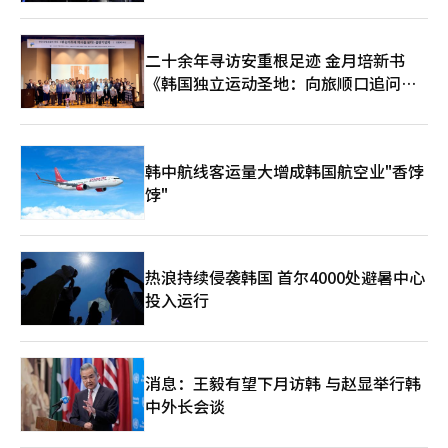
二十余年寻访安重根足迹 金月培新书
《韩国独立运动圣地：向旅顺口追问历
史》出版
韩中航线客运量大增成韩国航空业"香饽
饽"
热浪持续侵袭韩国 首尔4000处避暑中心
投入运行
消息：王毅有望下月访韩 与赵显举行韩
中外长会谈