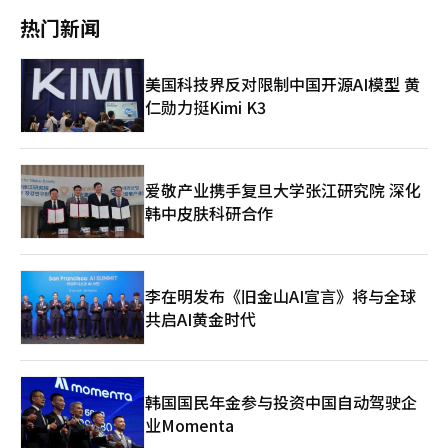
页
避险资产的传统模式就会显现。◆ 中东战争中的“数字黄金”考
热门新闻
验然而，随着中东地区战争风险再度上升，比特币能否真正成
为“数字黄金”受到考验。与传统安全资产黄金不同，比特币在地
缘政治冲击中能否成为价值储存手段，这次争端将成为关键。近期
美国科技界反对限制中国开源AI模型 黄
中东紧张局势中，比特币价格剧烈波动，国内交易所显示其在1亿
仁勋力挺Kimi K3
韩元上下波动。战争爆发后价格从9400万韩元跌至1亿韩元以上，
显示出短期买入和获利回吐的交替。这被视为“数字安全资产”的
初步信号，但也被认为是对新闻和投资情绪过度反应的高波动性资
产。因此，这次中东战争成为比特币能否成为真正安全资产的考
验。仅靠短期反弹或价格防守难以证明其“数字黄金”地位，关键
爱敬产业携手复旦大学张江研究院 深化
在于争端长期化中能否保持稳定。
韩中皮肤科研合作
李在明发布《旧金山AI宣言》将与全球
共启AI黄金时代
韩国国民年金参与投资中国自动驾驶企
业Momenta