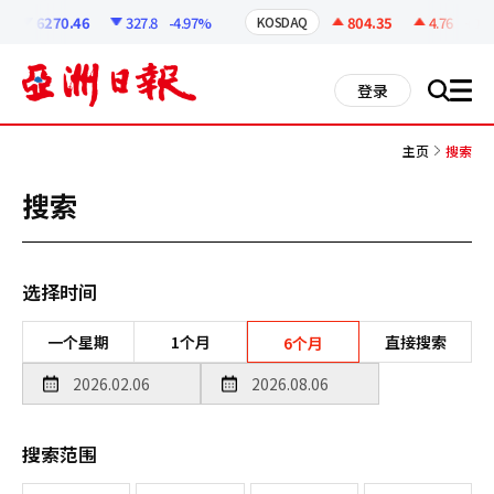
코
인
6270.46
327.8
-4.97%
804.35
4.76
+0.6
KOSDAQ
정
보
all
登录
搜
men
索
主页
搜索
搜索
选择时间
一个星期
1个月
直接搜索
6个月
搜索范围