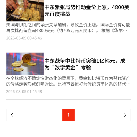
美元（约合6972万亿韩元）。 此次排名变化被解读为大型科技公
技产业的竞争力，出口持续向好，市场对人民币的信任度也在提
约为321亿韩元，到4月底增至1兆4843亿韩元，超过1兆韩元，5
司在AI资本支出和盈利能力方面，投资者的警惕性增强。曾因AI转
中东紧张局势推动金价上涨，4800美
升。虽然需要考虑到中国政府对外汇市场的管理和资本管制的特殊
月底达到3兆465亿韩元，6月底则扩大至4兆5574亿韩元。 为了遵
型缓慢被称为“AI迟到者”的苹果，反而被重新评估为避免支出负
元再度挑战
性，但这无疑是展示产业竞争力对货币价值影响的一个例证。日元
守退休养老金的规定，同时尽可能提高股票比例的需求推动了该产
担的企业。 预计，谷歌、微软、亚马逊和Meta等公司的AI资本支
与人民币的不同走势也为韩国提供了启示。汇率并非仅由利率差或
品的热销。退休养老金对股票等风险资产的投资比例限制在70%。
出今年将达到7240亿美元，明年将增至9500亿美元。苹果则通过
美国与伊朗之间的紧张关系加剧，导致金价上涨。国际金价有可能
外汇当局的市场干预决定。它是一个国家的增长潜力、产业竞争
然而，利用被归类为安全资产的债券混合ETF（股票占比低于
利用谷歌的AI模型和云服务，减少了对自身AI基础设施的大规模资
再次挑战每盎司4800美元（约705万元人民币）。 根据《华尔街
力、财政健康和市场对未来的预期的综合反映。增加外汇储备和捍
50%），可以在退休养老金账户内将实际股票投资比例提高到
金投入。 自由资本市场首席市场策略师杰伊·伍兹在雅虎财经上
日报》（WSJ）8日报道，金现货价格在亚洲市场开盘初期上涨
2026-05-09 00:45:46
卫汇率可能是短期的对策，但并不能建立货币的信任。市场是根据
85%。 然而，最近的急剧下跌使得退休养老金账户的损失加大，
表示：“苹果曾因不进行更多AI投资而受到批评，但这使其避免了
0.4%，达到每盎司4697.55美元（约690万元人民币）。 WSJ指
经济基本面来评估货币的。上个月，SK海力士通过美国股票存托
关于将少数股票和债券混合ETF归类为安全资产的适当性也引发了
一些与资本支出相关的陷阱。” 普如集团首席执行官丹尼尔·纽
出，由于美国与伊朗的紧张局势加剧，投资者对安全资产的偏好增
凭证（ADR）的发行引发的韩元升值，正好展示了产业竞争力对货
讨论。业内人士表示：“由于最近单一股票杠杆ETF的推出，三星
曼在《纽约时报》中指出：“人们认为与AI相关的股票波动性很
强，推动了金价的上涨。 XS.com的业务开发总监西蒙-彼得·马萨
币价值的影响。韩国同样面临低出生率、高龄化和潜在增长率下降
电子和SK海力士的波动性加大，因此退休养老金的收益率也必然
大，而苹果则被视为类似于持有指数的公司。”他表示：“苹果被
布尼分析称：“只要金价维持在每盎司4680美元（约687万元人民
中东战争中比特币突破1亿韩元，成
的结构性挑战。同时，围绕人工智能、半导体、生物技术和未来出
受到重大影响。”并指出：“仅仅因为债券占了一半并不能保证安
视为一种‘安全资产’。” 苹果重新夺回市值第一的位置，恰逢
币）以上，涨势将持续。”他表示：“这一价格区间作为即时支撑
为“数字黄金”考验
行等新兴产业的全球竞争也愈发激烈。日元的下滑并非仅是日本的
全性。”投资集中于少数股票的结构也与退休养老金的长期积累和
首席执行官蒂姆·库克离任前约一个月。即将于9月接任的首席副
位，最近的突破刺激了自动交易程序的买入和机构资金的流入。”
问题。这是一个提醒，货币的信任源于经济的信任。安全资产的地
分散投资的初衷不符。 此前，考虑到扩大退休养老金的股票投资
总裁约翰·特纳斯表示，将继续保持库克任内苹果的财务纪律。
马萨布尼认为，如果上涨动力持续，金价再次测试心理阻力位
在全球经济不确定性常态化的背景下，黄金和比特币作为替代资产
位和强势货币最终只能在强大的产业竞争力和可持续增长的基础上
比例，金融投资协会也在关注这一情况。金融投资协会会长黄成燁
苹果在过去十多年中一直保持全球股市市值第一，但在去年4月将
4800美元的可能性将增大。金现货价格在盘中一度上涨至4725.32
的价格走势形成鲜明对比。比特币曾被视为传统货币体系的替代品
维持。 ※ 本报道经人工智能（AI）系统翻译与编辑。
在4月的就职100天记者见面会上表示，将考虑现行退休养老金风
这一位置让给了微软。随后，随着AI半导体需求激增，微软也在约
美元（约694万元人民币），涨幅扩大至1.0%。 DHF资本的首席
和“数字黄金”，但在近期地缘政治危机中，其作为安全资产的角
页
2026-03-05 01:45:48
险资产投资上限（70%）是否限制了参与者的选择权。 金融投资
两个月后将王座让给了英伟达。英伟达在去年7月市值突破4万亿美
执行官巴斯·科伊吉表示：“投资者将通过美国就业数据寻找经济
色受到不同评价。根据4日的行业消息，中东战争爆发前，比特币
协会相关人士表示：“养老金市场的ETF中心化过热的情况比预期
元，并在10月首次超过5万亿美元。今年5月14日，其市值达到历
和美联储货币政策方向的线索。”※ 本报道经人工智能（AI）系统
价格在9400万韩元左右，近期再次突破1亿韩元。尽管地缘政治紧
一
更快出现，”并表示：“为了市场稳定和保护投资者，我们将持续
史最高的5.7万亿美元，但随后转为下跌，失去了对苹果的市值第
翻译与编辑。
张局势加剧，但价格反弹显示其作为“数字黄金”的潜力。比特币
收集会员公司的意见。”※ 本报道经人工智能（AI）系统翻译与编
一位置。
的资产性质在2022年高通胀和急剧加息时受到质疑。主要国家采
辑。
上
1
下
取紧缩货币政策，市场流动性迅速萎缩，比特币价格大幅下跌。尽
管去年10月曾升至1亿7000万韩元，但随后再次调整，显示出高波
一
动性。相比之下，黄金在同一时期保持稳定。作为实物资产，各国
央行的购买需求支撑了其价格。每当地缘政治风险加剧，黄金作为