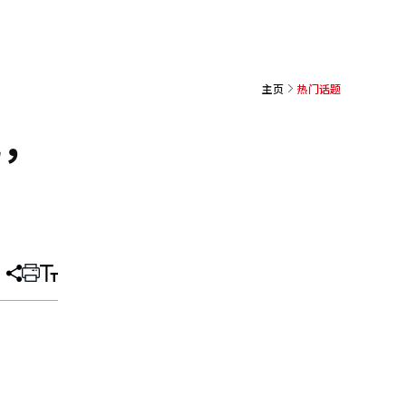
主页
热门话题
元，
分
打
调
享
印
整
文
大
章
小