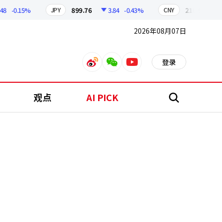
-0.15%
899.76
3.84
-0.43%
210.96
0.0
JPY
CNY
2026年08月07日
登录
weibo
weixin
youtube
观点
AI PICK
搜
索