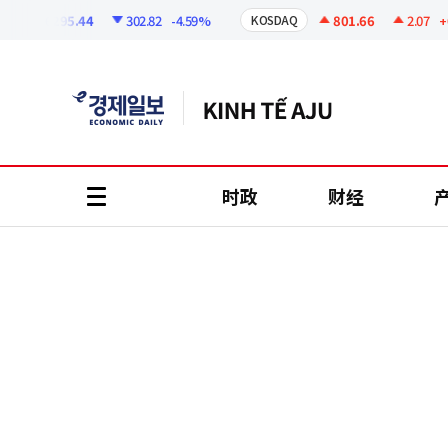
코
인
6295.44
302.82
-4.59%
801.66
2.07
+0.2
KOSDAQ
정
보
时政
财经
all
menu