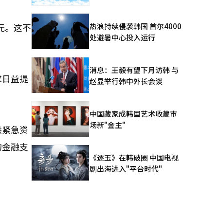
热浪持续侵袭韩国 首尔4000
韩元。这不
处避暑中心投入运行
消息：王毅有望下月访韩 与
求日益提
赵显举行韩中外长会谈
中国藏家成韩国艺术收藏市
场新"金主"
供紧急资
的金融支
《逐玉》在韩破圈 中国电视
剧出海进入"平台时代"