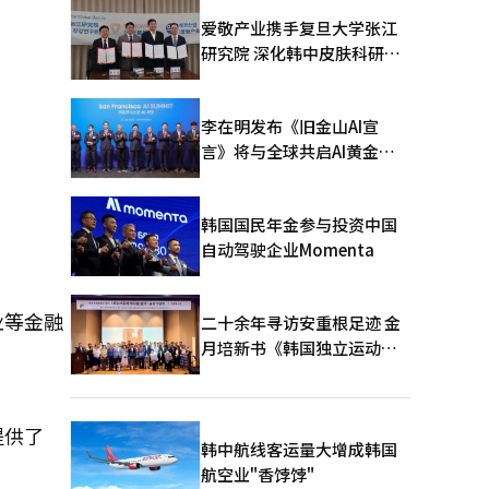
爱敬产业携手复旦大学张江
研究院 深化韩中皮肤科研合
作
李在明发布《旧金山AI宣
言》将与全球共启AI黄金时
代
韩国国民年金参与投资中国
自动驾驶企业Momenta
业等金融
二十余年寻访安重根足迹 金
月培新书《韩国独立运动圣
地：向旅顺口追问历史》出
版
提供了
韩中航线客运量大增成韩国
航空业"香饽饽"