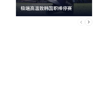
极端高温致韩国职棒停赛
首尔
个
前
一
下