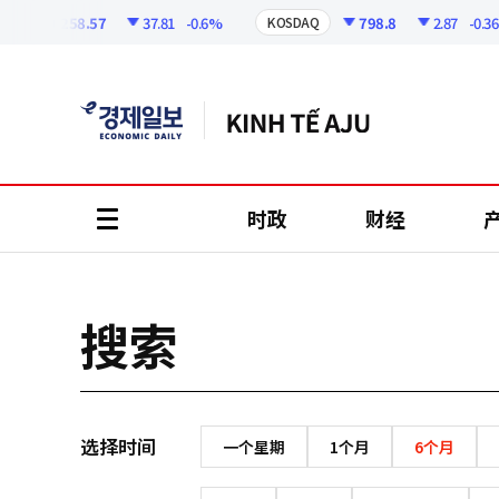
코
인
6258.57
37.81
-0.6%
798.8
2.87
-0.36%
KOSDAQ
정
보
时政
财经
all
menu
搜索
选择时间
一个星期
1个月
6个月