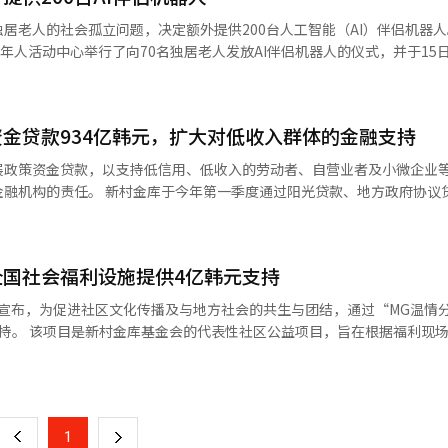
直接规定的信用合作社
老人的社会孤立问题，决定额外提供200台人工智能（AI）伴侣机器人。 新
，但新村金库考虑到未来制度引入的可能性和加强消费者保护的趋势，主
老年人活动中心举行了向70名独居老人发放AI伴侣机器人的仪式，并于15
内部控制程序。 此外，在存款和保险产品销售过程中，反映了
、老年人照护机构等共同参与的民间与政府合作项目。新村金库负责通过
者权利，并在贷款审核时引入了综合确认还款能力和交易目的的程序，以
方自治团体和独居老人综合支持中心等则负责项目对象的发掘、后续管理
金贷款934亿韩元，扩大对低收入群体的金融支持
对话、服药提醒、动作感知及紧急情况下与
展政策资金贷款，以支持低信用、低收入的劳动者、自营业者及小微企业
收集的信息将与生活支持人员等共享，用于确认独居老人的安危和预防孤独死。
通过阳光贷款、地方政府协议贷款、小微
着老龄化和单人家庭的增加，独居老人的社会孤立问题日益严重，我们将
提供了934亿韩元的民生金融资金。该金额与去年同期的943亿韩元相近。
忽视邻居的温暖社区。”※ 本报道经人工智能（AI）系统翻译与编辑。
3年为2958亿韩元，2024年为3123亿韩元，2025年为4052亿韩元。
评估为对新村金库的健康信贷增长作出了贡献。 新村金库中央会会长金仁
国社会福利设施提供4亿韩元支持
机构对低收入群体和中低信用者的社会责任要求日益提高。”他表示：“
” 此外，新村金库还在持续实践共生与包容金融，为因
宣布，为促进社区文化传播及与地方社会的共生与团结，通过“MG温情
民众和小微企业提供紧急资金贷款及还款延期支持。去年在庆尚南道的山
持。 该项目是新村金库基金会的代表性社区公益项目，旨在根据福利现
供了实质性的金融支持，自2020年以来共进行了15次金融援助。※ 本
目运营。 支持案例包括家庭月及父母节特餐支持、低收入儿童夏令营支持
页
支持等，不仅提供物资，还为参与者带来新体验和情感活力。 去年，新村
全国78个社会福利设施提供了3.9亿韩元的支持，今年则在上月向80个
一
设施根据受益者特性和地区环境开展了定制化项目。 新村金库基金会理事
上
1
下
利设施对现场需求的了解而进行，意义重大。未来将通过与地方社会的多