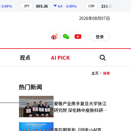
0.44%
895.36
4.4
-0.49%
210.30
0.66
-
JPY
CNY
2026年08月07日
登录
weibo
weixin
youtube
观点
AI PICK
搜
索
主页
搜索
热门新闻
爱敬产业携手复旦大学张江
研究院 深化韩中皮肤科研合
作
李在明发布《旧金山AI宣