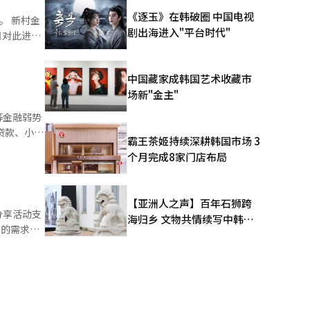
《逐玉》在韩破圈 中国电视
村金
动建立了相
剧出海进入"平台时代"
日对此进行
提供伴侣机
提高产品推
中国藏家成韩国艺术收藏市
和监测等工
场新"金主"
等金融弱势
 新村
霸王茶姬持续深耕韩国市场 3
继续开展社
 新村
个月完成8家门店布局
这不仅增强
新村金库将
【亚洲人之声】百年石狮跨
分享活动支
海归乡 文物共情续写中韩人
火灾害及强
场的需求，
文新篇
报道经人工
、文化匮乏
金库基金会
机构每家提
长金仁表
样化分享活