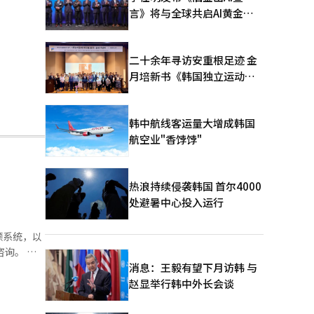
言》将与全球共启AI黄金时
代
二十余年寻访安重根足迹 金
月培新书《韩国独立运动圣
地：向旅顺口追问历史》出
版
韩中航线客运量大增成韩国
航空业"香饽饽"
热浪持续侵袭韩国 首尔4000
处避暑中心投入运行
顿系统，以
趋势并建立
消息：王毅有望下月访韩 与
销售流
赵显举行韩中外长会谈
权、违法合