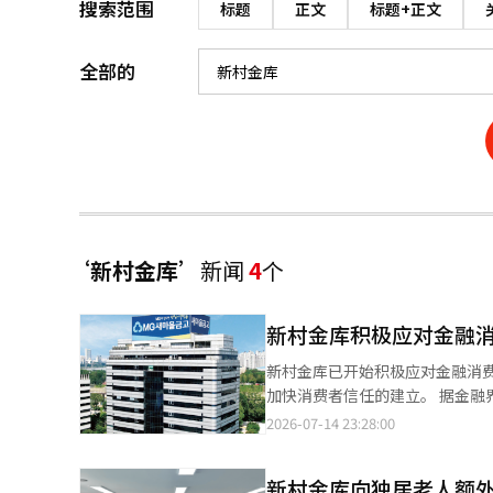
搜索范围
标题
正文
标题+正文
全部的
‘新村金库’
新闻
4
个
新村金库积极应对金融
新村金库已开始积极应对金融消
加快消费者信任的建立。 据金融界消息，新村金库最近完成了针对互助金融行业金融消费者保护法实施的咨询。 早
在去年底，新村金库就委托法律
2026-07-14 23:28:00
消费者保护体系。经过约6个月
程、投诉体系、关键绩效指标（KPI）、培训
新村金库向独居老人额外
融消费者的权利，于2021年3