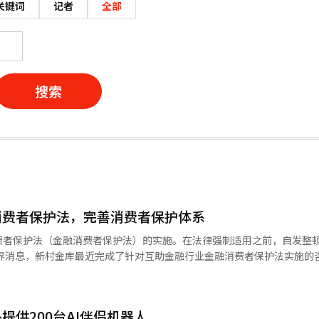
关键词
记者
全部
搜索
消费者保护法，完善消费者保护体系
费者保护法（金融消费者保护法）的实施。在法律强制适用之前，自发整
事务所律村进行金融消费者保护法的咨询，以积极应对金融消费者保护的
的时间，收集了各个金库及相关部门的意见，检查了治理结构、内部规定、
等各方面的现状，并制定了改进方案。 金融消费者保护法是为了保障金
提供200台AI伴侣机器人
月实施的制度，规定了金融产品销售过程中的六大销售原则，以及撤回申请