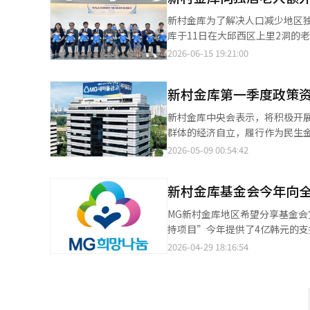
同解除权、损害赔偿、争议调解等内容。 目前，在互助金融行业中，除了金融消费者保护法
新村金库为了解决人口减少地区独居
外，其他机构并不在适用范围内
库于11日在大邱西区上里2洞的
关体系。 新村金库制定了金融消费者保护指引，并整理了适合性与适当性原则及说明义务等金融消费者保护法的核心
了公开。 接下来，计划于16日在庆北宜川提供70台，24日在釜山影岛提供60台，分批进行支持。 此次项目是地方自
2026-06-15 19:21:00
销售原则标准。同时，完善了金融产品广告审查手册和
治团体、独居老人综合支持中心
撤回申请权和资料查阅权等消费
器人来构建社区照护安全网，地
荐的适当性。 新村金库相关人士表示：“无论法律适用与否，我们都将主动建立消费者保护体系，提高金融消费者的
新村金库第一季度政策资
作。 新村金库自2024年开始提供200台伴侣机器人，2025年增加至230台，今年再增加200台，三年内总计提供超过
信任。”
600台AI伴侣机器人，资金总额达6亿5000万元。 AI伴侣机器人具备双向
新村金库中央会表示，将积极开
119联动等多种生活支持功能。
群体的经济自立，履行作为民生金融机构的责任。 新村金库于今年第一季度
金库中央会相关人士表示：“随
企业贷款等三种政策资金贷款产品，
2026-05-09 00:54:42
会公益活动，努力营造一个没有被
金库的政策资金贷款持续增长，202
了新村金库作为民生金融机构的身份，也被
新村金库基金会今年向全
表示：“我们充分认识到，金融
继续努力，作为地方紧密型金融机构，降低民众的金融负担。
MG新村金库地区希望分享基金会
灾害、灾难等遭遇流动性危机的
持项目”今年提供了4亿韩元的支
降雨等灾难发生时，为受灾客户提
支持社会福利设施自主策划的项
2026-04-29 18:16:54
智能（AI）系统翻译与编辑。
地区演出支持及重度残疾人出游
通过“温情分享活动支持项目”向
供了500万韩元。各地社会福利
示：“温情分享活动基于地区福