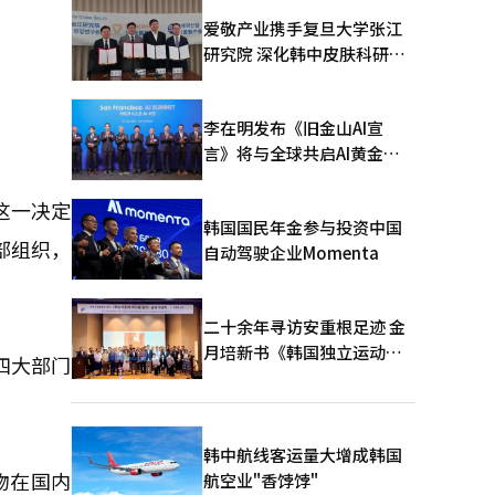
爱敬产业携手复旦大学张江
研究院 深化韩中皮肤科研合
作
李在明发布《旧金山AI宣
言》将与全球共启AI黄金时
代
这一决定
韩国国民年金参与投资中国
部组织，
自动驾驶企业Momenta
二十余年寻访安重根足迹 金
月培新书《韩国独立运动圣
四大部门
地：向旅顺口追问历史》出
版
韩中航线客运量大增成韩国
物在国内
航空业"香饽饽"