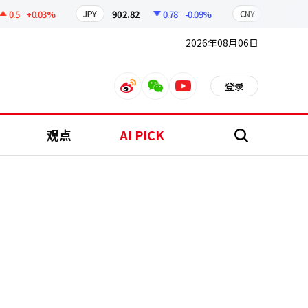
5
+0.03%
902.82
0.78
-0.09%
211.09
0
JPY
CNY
2026年08月06日
登录
weibo
weixin
youtube
观点
AI PICK
搜
索