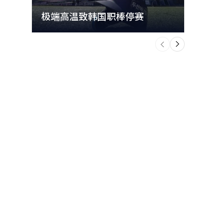
极端高温致韩国职棒停赛
首尔
个
前
一
下