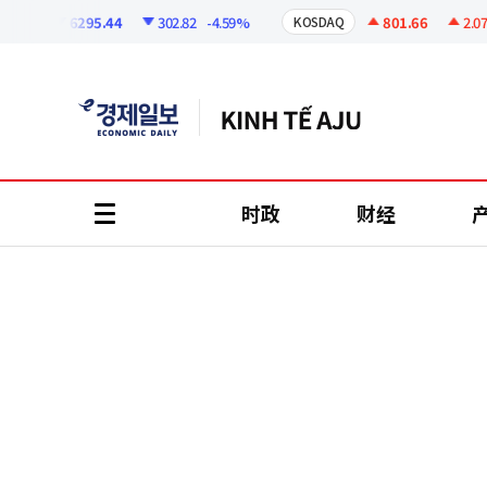
코
인
6295.44
302.82
-4.59%
801.66
2.07
+0
I
KOSDAQ
정
보
时政
财经
all
menu