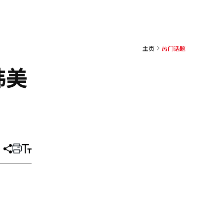
主页
热门话题
韩美
分
打
调
享
印
整
文
大
章
小