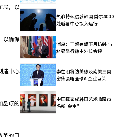
布局，以
热浪持续侵袭韩国 首尔4000
处避暑中心投入运行
，以确保
消息：王毅有望下月访韩 与
赵显举行韩中外长会谈
制造中心
李在明将访美德及南美三国
密集会晤全球AI企业巨头
中国藏家成韩国艺术收藏市
和品项的
场新"金主"
改革的目