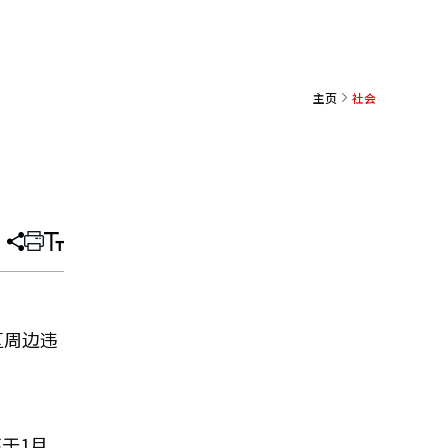
主页
社会
分
打
调
享
印
整
文
大
章
小
区周边违
于1月