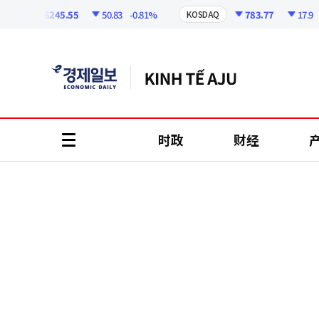
코
인
6245.55
50.83
-0.81%
783.77
17.9
-2.
I
KOSDAQ
정
보
时政
财经
all
menu