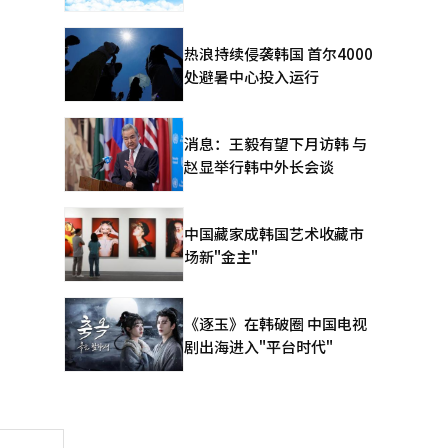
热浪持续侵袭韩国 首尔4000
处避暑中心投入运行
消息：王毅有望下月访韩 与
赵显举行韩中外长会谈
中国藏家成韩国艺术收藏市
场新"金主"
《逐玉》在韩破圈 中国电视
剧出海进入"平台时代"