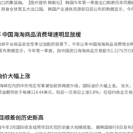
提供 韩联社】 韩国今年第一季度出口刷新历年同期最高纪
产业通商资源部日前公布的数据显示，今年第一季度
增长37.8%，刷新历史最高纪录。按照开工天数计算，日均出口额达33.6
品中，共有13项出口实现增长，其中半导体表
元同比增长高达139%。受存储芯片价格上涨推动，DRAM出口额达357.
 中国海淘商品消费增速明显放缓
增幅达31.3%排名全球七大出口国首位。3月韩国出口额达861亿美元，
电商平台商品安全性争议加剧的背景下，今年以来中国海淘商品消费增长
日本财务省发布的数据，日本今年第一季度出口额约
日发布数据显示，今年第一季度，自中国进口海淘商品交易额为1.2276万
继2024年第2季度和去年第3季度后，第三次超过日本。 韩国全年出口通常呈
增长0.6%，为2019年第四季度以来最低水平。此前，该市场自2020年起
继续保持增长，全年排名有望超越日本，正式跻身全球第五大出口国。 出口连
季度达到55.7%的高点，并延续至去年第三季度（19.9%），此后明显回
农水产品等消费品也成为新的增长引擎。 不过，韩国政府也指出，全年
韩国整体海外海淘市场中的占比也连续
决于半导体景气周期能否持续，以及中东局势何时缓和。尤其是霍尔木兹
油价大幅上涨
降至第三季度的66.6%、第四季度的65.4%，并在今年第一季度降至62%
削弱韩国贸易顺差。 目前，中东局势已开始影响部分韩国出口产
外海淘总额为1.9789万亿韩元，同比增长仅1.2%，连续两个季度维持
在内的中东地区军事紧张局势再度升级，国际油价大幅上涨。 当天，在洲际交
为171亿美元，同比下降0.3%；二次电池正极材料出口额为11.6亿美
原油期货收于每桶114.44美元，较前一交易日上涨5.8%；在纽约商业交
质量及安全性争议影响消费者体验，初次购买未能有效转化为持续复购，
6.42美元，上涨4.39%。 分析认为，当天油价飙升主要受阿拉伯
00亿美元目标。
同导致海淘增长承压。 与之形成对比的是，韩国“逆向海淘”延
袭影响。UAE方面表示，受来自伊朗的导弹及无人机袭击，富查伊拉石化
外直接销售额达1.0599万亿韩元，同比增长24.4%，并已连续六个季
出口终端，是区域能源运输的重要节点。 此次袭击被视为伊朗在与美国
影视剧及食品等文化内容在全球范围内持续走红，带动韩国商品海外需求不
目顺差创历史新高
。UAE就此警告称，拥有“完全且正当的回应权”。 与此同时，伊朗伊斯兰
下，韩国跨境电商正呈现“进口降温、出口升温”的结构性分化趋势。 访问韩
已将其在霍尔木兹海峡的控制范围向南扩展至富查伊拉附近。由于富查伊
际收支经常项目实现历史最大规模顺差。 据韩国银行8日发布的国际收
道，市场担忧随着伊朗影响力扩大，原油供应链可能面临中断风险。 在此背景