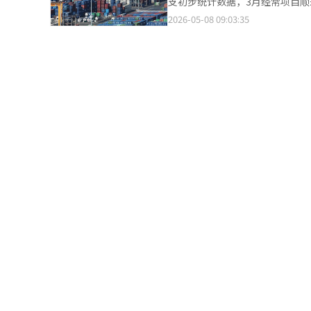
支初步统计数据，3月经常项目顺差
下，美国已启动名为“解放项目
现连续第35个月顺差，为2000
2026-05-08 09:03:35
过导弹、无人机及高速艇等方式展示武力，地区紧张局势
同期（194.9亿美元）的3.8倍。 从结构来看，商品收支顺差的扩大成为推动经常项目改善的关键因素。3月商品收支
军舰艇，美军则表示已击沉6艘伊朗小型军用高速艇。 A/S Global Ris
顺差达350.7亿美元，同比（96.9亿美元）
斯穆森表示，市场普遍不认为霍
943.2亿美元，同比增长56.
的后续动向。 霍尔木兹海
品也受工作日增加及石油制品价格上涨带动，实现增长。 按通关
（149.8%）、无线通信设备（13.
对东南亚（68%）、中国（64.
降49.1%。 进口方面，3月进口额为592.4亿美元，同比增长17.4%。其中，资本财进口在信息通信设备（51.6%）、
运输设备（34.8%）和半导体（3
6个月转为增长；消费品进口同比小幅增长2.1%。 服务收支方面，3月录得1
（-25.1亿美元）及前月（-18
转为顺差，主要受春季国内旅游旺季带动。 初级收入收支顺差进一步扩大，由2月的24.8
元，其中股息收入顺差由19.8亿美元增至27亿美元
元。直接投资中，韩国居民对外投
资者对外股票投资增加40亿美元，而外国投
升及对存储芯片需求放缓的担忧影
历史最大降幅。 京畿道平