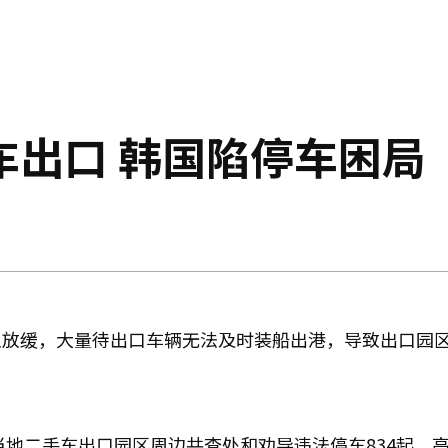
车出口 韩国陷停车困局
显放缓，大量待出口车辆无法及时装船出港，导致出口园
当地二手车出口园区周边共查处和劝导违法停车834起，高