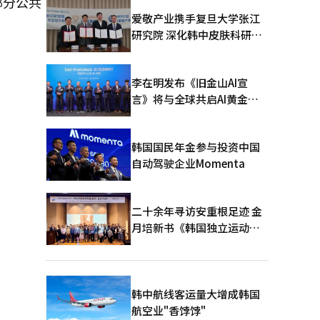
部分公共
爱敬产业携手复旦大学张江
研究院 深化韩中皮肤科研合
作
李在明发布《旧金山AI宣
言》将与全球共启AI黄金时
代
韩国国民年金参与投资中国
自动驾驶企业Momenta
二十余年寻访安重根足迹 金
月培新书《韩国独立运动圣
地：向旅顺口追问历史》出
版
韩中航线客运量大增成韩国
航空业"香饽饽"