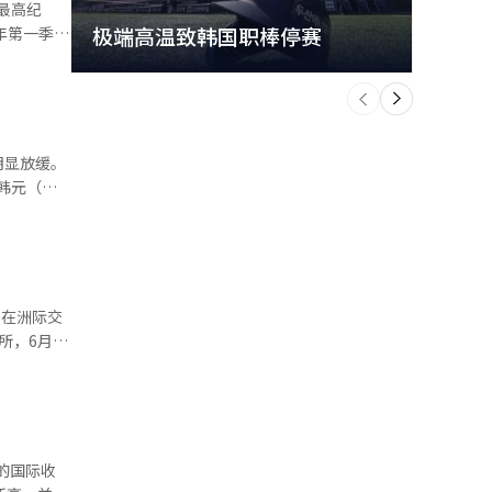
极端高温致韩国职棒停赛
首尔
亿美元。同
个
前
一
9亿美元，
下
再次刷新单
明显放缓。
亿韩元（约
长期保持两
创
落，去年第
海峡风险导
，已连续三
在1%区
元，同比下
易所，6月交
对市场形成
园区发生火
度保持两位
断提升。整
国
拉位于海峡