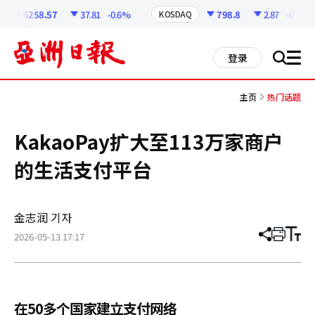
코
인
6258.57
37.81
-0.6%
798.8
2.87
-0.36%
KOSDAQ
정
보
all
登录
搜
men
索
主页
热门话题
KakaoPay扩大至113万家商户
的生活支付平台
金志润 기자
2026-05-13 17:17
分
打
调
享
印
整
文
大
章
小
在50多个国家建立支付网络