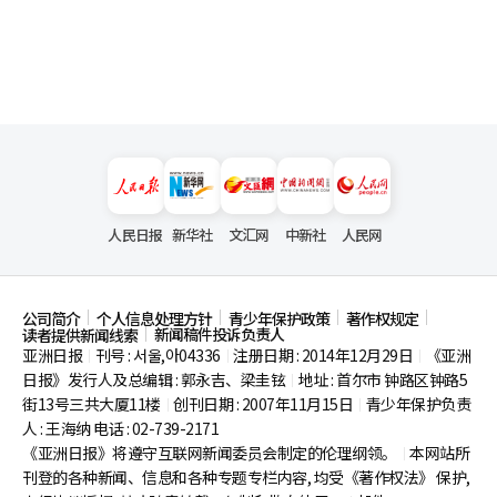
人民日报
新华社
文汇网
中新社
人民网
公司简介
个人信息处理方针
青少年保护政策
著作权规定
新闻稿件投诉负责人
读者提供新闻线索
亚洲日报
刊号 : 서울,아04336
注册日期 : 2014年12月29日
《亚洲
|
|
|
日报》发行人及总编辑 : 郭永吉、梁圭铉
地址 : 首尔市
钟路区钟路5
|
街13号三共大厦11楼
创刊日期 : 2007年11月15日
青少年保护负责
|
|
人 : 王海纳 电话 : 02-739-2171
《亚洲日报》将遵守互联网新闻委员会制定的伦理纲领。
本网站所
|
刊登的各种新闻、信息和各种专题专栏内容, 均受《著作权法》
保护,