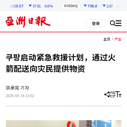
코
인
6258.57
37.81
-0.6%
798.8
2.87
-0.36%
KOSDAQ
정
보
all
登录
搜
men
索
主页
产业
쿠팡启动紧急救援计划，通过火
箭配送向灾民提供物资
洪承完 기자
2026-05-14 13:02
分
打
调
享
印
整
文
大
章
小