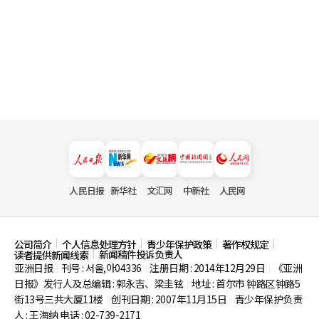
人民日报
新华社
文汇网
中新社
人民网
公司简介
个人信息处理方针
青少年保护政策
著作权规定
新闻稿件投诉负责人
读者提供新闻线索
亚洲日报
刊号 : 서울,아04336
注册日期 : 2014年12月29日
《亚洲
|
|
|
日报》发行人及总编辑 : 郭永吉、梁圭铉
地址 : 首尔市
钟路区钟路5
|
街13号三共大厦11楼
创刊日期 : 2007年11月15日
青少年保护负责
|
|
人 : 王海纳 电话 : 02-739-2171