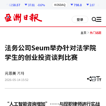
코
인
6258.57
37.81
-0.6%
798.8
2.87
-0.36%
KOSDAQ
정
보
all
登录
搜
men
索
主页
热门话题
法务公司Seum举办针对法学院
学生的创业投资谈判比赛
元恩美 기자
2026-05-14 15:52
分
打
调
享
印
整
文
大
章
小
“人工智能咨询增加”……与现职律师进行实战