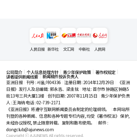
人民日报
新华社
文汇网
中新社
人民网
公司简介
个人信息处理方针
青少年保护政策
著作权规定
新闻稿件投诉负责人
读者提供新闻线索
亚洲日报
刊号 : 서울,아04336
注册日期 : 2014年12月29日
《亚洲
|
|
|
日报》发行人及总编辑 : 郭永吉、梁圭铉
地址 : 首尔市
钟路区钟路5
|
街13号三共大厦11楼
创刊日期 : 2007年11月15日
青少年保护负责
|
|
人 : 王海纳 电话 : 02-739-2171
《亚洲日报》将遵守互联网新闻委员会制定的伦理纲领。
本网站所
|
刊登的各种新闻、信息和各种专题专栏内容, 均受《著作权法》
保护,
未经协议授权, 禁止随意转载、复制和散布使用。
邮件 :
|
dongclub@ajunews.com
Copyright ⓒ AJUNEWS All rights reserved.