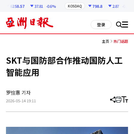
코
인
6258.57
37.81
-0.6%
798.8
2.87
-0.36%
KOSDAQ
정
보
all
登录
搜
men
索
主页
热门话题
SKT与国防部合作推动国防人工
智能应用
罗愃惠 기자
2026-05-14 19:11
分
打
调
享
印
整
文
大
章
小