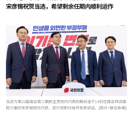
宋彦锡祝贺当选，希望剩余任期内顺利运作
当选为第22届国会第三期民主党院内代表的韩兵道于14日在国会拜访国
民力量的宋彦锡院内代表，进行就职问候并发表讲话。[照片=联合新闻]