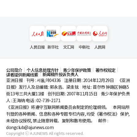
人民日报
新华社
文汇网
中新社
人民网
公司简介
个人信息处理方针
青少年保护政策
著作权规定
新闻稿件投诉负责人
读者提供新闻线索
亚洲日报
刊号 : 서울,아04336
注册日期 : 2014年12月29日
《亚洲
|
|
|
日报》发行人及总编辑 : 郭永吉、梁圭铉
地址 : 首尔市
钟路区钟路5
|
街13号三共大厦11楼
创刊日期 : 2007年11月15日
青少年保护负责
|
|
人 : 王海纳 电话 : 02-739-2171
《亚洲日报》将遵守互联网新闻委员会制定的伦理纲领。
本网站所
|
刊登的各种新闻、信息和各种专题专栏内容, 均受《著作权法》
保护,
未经协议授权, 禁止随意转载、复制和散布使用。
邮件 :
|
dongclub@ajunews.com
Copyright ⓒ AJUNEWS All rights reserved.