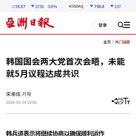
코
인
6258.57
37.81
-0.6%
798.8
2.87
-0.36%
KOSDAQ
정
보
all
登录
搜
men
索
主页
热门话题
韩国国会两大党首次会晤，未能
就5月议程达成共识
宋承炫 기자
2026-05-14 19:50
分
打
调
享
印
整
文
大
章
小
韩兵道表示将继续协商以确保顺利运作