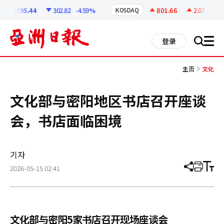
코
인
6295.44
302.82
-4.59%
801.66
2.07
+0.26
KOSDAQ
정
보
all
登录
搜
men
索
主页
文化
文化部与密阳地区书店召开座谈
会，书店面临困境
기자
2026-05-15 02:41
分
打
调
享
印
整
文
大
章
小
文化部与密阳5家书店召开现场座谈会