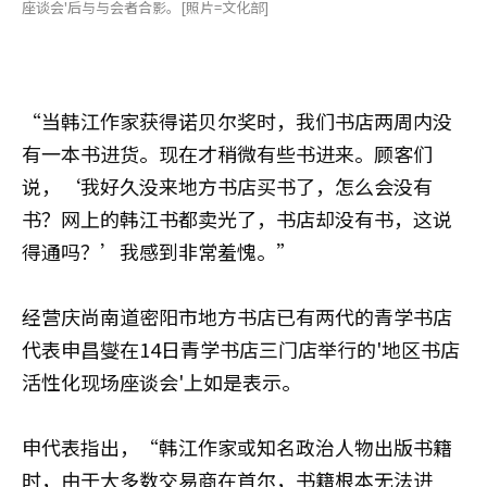
座谈会'后与与会者合影。[照片=文化部]
“当韩江作家获得诺贝尔奖时，我们书店两周内没
有一本书进货。现在才稍微有些书进来。顾客们
说，‘我好久没来地方书店买书了，怎么会没有
书？网上的韩江书都卖光了，书店却没有书，这说
得通吗？’我感到非常羞愧。”
经营庆尚南道密阳市地方书店已有两代的青学书店
代表申昌燮在14日青学书店三门店举行的'地区书店
活性化现场座谈会'上如是表示。
申代表指出，“韩江作家或知名政治人物出版书籍
时，由于大多数交易商在首尔，书籍根本无法进