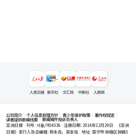
人民日报
新华社
文汇网
中新社
人民网
公司简介
个人信息处理方针
青少年保护政策
著作权规定
新闻稿件投诉负责人
读者提供新闻线索
亚洲日报
刊号 : 서울,아04336
注册日期 : 2014年12月29日
《亚洲
|
|
|
日报》发行人及总编辑 : 郭永吉、梁圭铉
地址 : 首尔市
钟路区钟路5
|