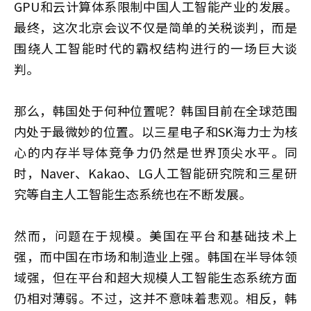
GPU和云计算体系限制中国人工智能产业的发展。
最终，这次北京会议不仅是简单的关税谈判，而是
围绕人工智能时代的霸权结构进行的一场巨大谈
判。
那么，韩国处于何种位置呢？韩国目前在全球范围
内处于最微妙的位置。以三星电子和SK海力士为核
心的内存半导体竞争力仍然是世界顶尖水平。同
时，Naver、Kakao、LG人工智能研究院和三星研
究等自主人工智能生态系统也在不断发展。
然而，问题在于规模。美国在平台和基础技术上
强，而中国在市场和制造业上强。韩国在半导体领
域强，但在平台和超大规模人工智能生态系统方面
仍相对薄弱。不过，这并不意味着悲观。相反，韩