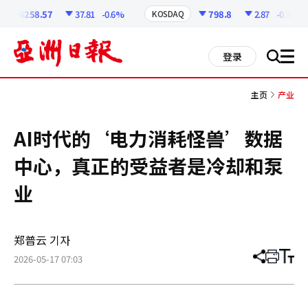
코
인
6258.57
37.81
-0.6%
798.8
2.87
-0.36%
KOSDAQ
정
보
all
登录
搜
men
索
主页
产业
AI时代的‘电力消耗怪兽’数据
中心，真正的受益者是冷却和泵
业
郑普云 기자
2026-05-17 07:03
分
打
调
享
印
整
文
大
章
小