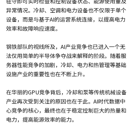
驻守即可实时检查和控制设备状态、能源使用量及
异常情况。冷却、空调和电力设备也不仅限于单个
设备，而是与基于AI的运营系统连接，以提高电力
效率和故障响应速度。
钢铁部队的视线所及，AI产业竞争也已进入一个无
法仅用简单的半导体争夺战来解释的阶段。随着服
务器性能竞争的加剧，冷却、电力和热管理等基础
设施产业的重要性也在不断上升。
在华丽的GPU竞争背后，冷却和泵等传统机械设备
产业再次受到关注的原因也在于此。AI时代数据中
心竞争的核心，最终也在于稳定控制巨大的热量和
电力，提高能源效率的能力。