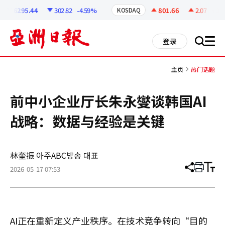
코
인
6295.44
302.82
-4.59%
801.66
2.07
+0.26
KOSDAQ
정
보
all
登录
搜
men
索
主页
热门话题
前中小企业厅长朱永燮谈韩国AI
战略：数据与经验是关键
林奎振 아주ABC방송 대표
2026-05-17 07:53
分
打
调
享
印
整
文
大
章
小
AI正在重新定义产业秩序。在技术竞争转向“目的