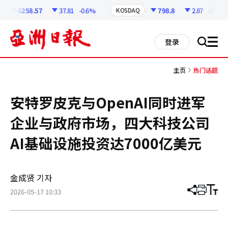
코
인
6258.57
37.81
-0.6%
798.8
2.87
-0.36%
KOSDAQ
정
보
all
登录
搜
men
索
主页
热门话题
安特罗皮克与OpenAI同时进军
企业与政府市场，四大科技公司
AI基础设施投资达7000亿美元
金成贤 기자
2026-05-17 10:33
分
打
调
享
印
整
文
大
章
小