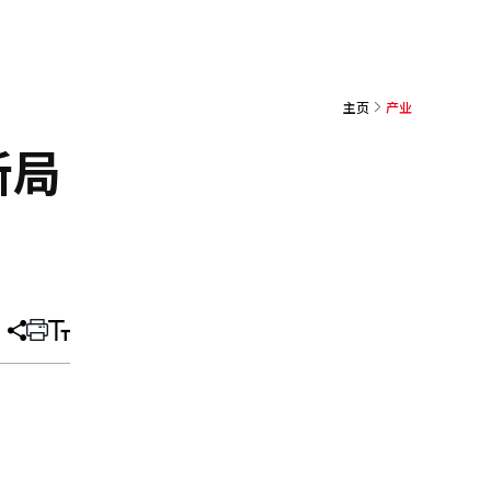
主页
产业
新局
分
打
调
享
印
整
文
大
章
小