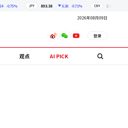
-0.75%
893.38
6.38
-0.71%
209.17
1.79
JPY
CNY
2026年08月09日
登录
weibo
weixin
youtube
观点
AI PICK
搜
索