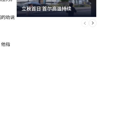
立秋首日 首尔高温持续
极端
诚的劝说
个
前
一
下
”他指