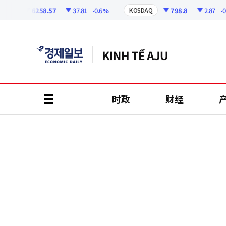
코
인
6258.57
37.81
-0.6%
798.8
2.87
-0.36
I
KOSDAQ
정
보
时政
财经
all
menu