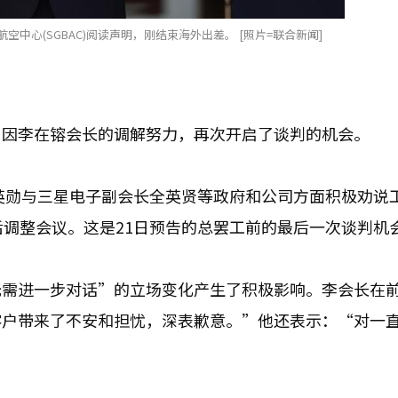
中心(SGBAC)阅读声明，刚结束海外出差。 [照片=联合新闻]
，因李在镕会长的调解努力，再次开启了谈判的机会。
金英勋与三星电子副会长全英贤等政府和公司方面积极劝说
后调整会议。这是21日预告的总罢工前的最后一次谈判机
无需进一步对话”的立场变化产生了积极影响。李会长在
客户带来了不安和担忧，深表歉意。”他还表示：“对一