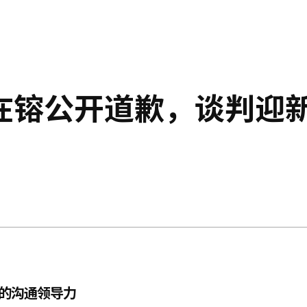
在镕公开道歉，谈判迎
力的沟通领导力