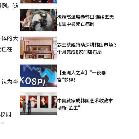
惯例。随
极端高温席卷韩国 连续五天
报告中暑死亡病例
一体的大
霸王茶姬持续深耕韩国市场 3
责任在
个月完成8家门店布局
【亚洲人之声】"一夜暴
富"梦碎！
，认为李
中国藏家成韩国艺术收藏市
场新"金主"
兴校园
。”