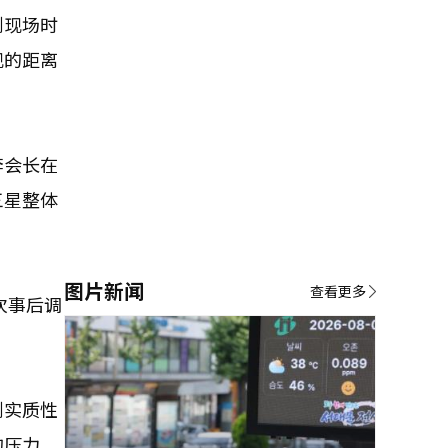
到现场时
现的距离
李会长在
三星整体
图片新闻
查看更多
次事后调
到实质性
的压力。