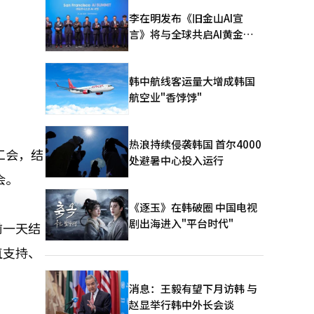
李在明发布《旧金山AI宣
言》将与全球共启AI黄金时
代
韩中航线客运量大增成韩国
航空业"香饽饽"
热浪持续侵袭韩国 首尔4000
工会，结
处避暑中心投入运行
会。
《逐玉》在韩破圈 中国电视
剧出海进入"平台时代"
前一天结
直支持、
消息：王毅有望下月访韩 与
赵显举行韩中外长会谈