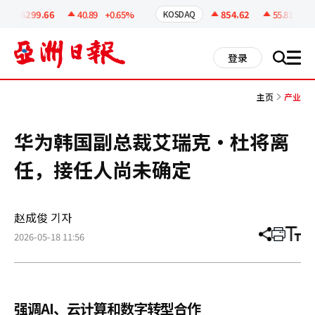
코
인
6299.66
40.89
+0.65%
854.62
55.81
+6.9
KOSDAQ
정
보
all
登录
搜
men
索
主页
产业
华为韩国副总裁艾瑞克·杜将离
任，接任人尚未确定
赵成俊 기자
2026-05-18 11:56
分
打
调
享
印
整
文
大
章
小
强调AI、云计算和数字转型合作