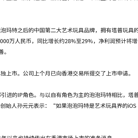
泡泡玛特之后的中国第二大艺术玩具品牌，拥有塔普玩具
3000万人民币，同比增长约28%至29%，净利润预计将
善。
单独上市。公司上个月已向香港交易所提交了上市申请。
部引进的IP角色。与以自有角色为主的泡泡玛特相比，塔
具创始人孙元元表示：“如果泡泡玛特是艺术玩具界的iOS
去年以来也持续传出在香港市场上市的准备消息。