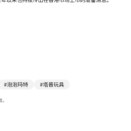
#泡泡玛特
#塔普玩具
载。