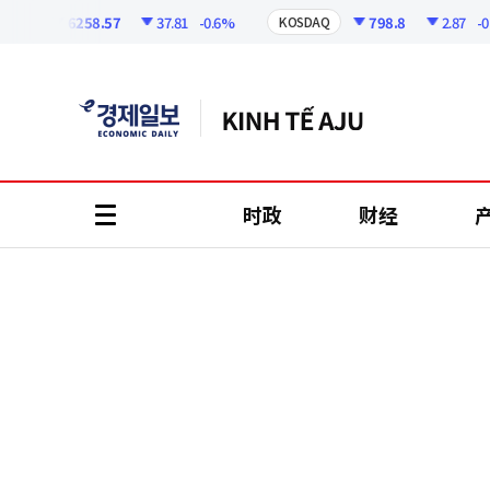
코
인
6258.57
37.81
-0.6%
798.8
2.87
-0.36
I
KOSDAQ
정
보
时政
财经
all
menu