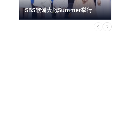
SBS歌谣大战Summer举行
玩水
个
前
一
下