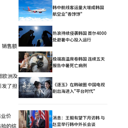
韩中航线客运量大增成韩国
航空业"香饽饽"
热浪持续侵袭韩国 首尔4000
处避暑中心投入运行
，销售额
极端高温席卷韩国 连续五天
报告中暑死亡病例
而欧洲及
《逐玉》在韩破圈 中国电视
引发了担
剧出海进入"平台时代"
商业价
消息：王毅有望下月访韩 与
赵显举行韩中外长会谈
体验的综