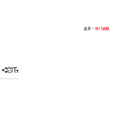
主页
热门话题
分
打
调
享
印
整
文
大
章
小