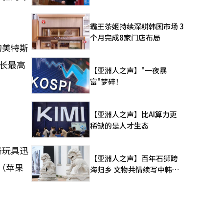
霸王茶姬持续深耕韩国市场 3
个月完成8家门店布局
的美特斯
增长最高
【亚洲人之声】"一夜暴
富"梦碎！
【亚洲人之声】比AI算力更
稀缺的是人才生态
普玩具迅
【亚洲人之声】百年石狮跨
（苹果
海归乡 文物共情续写中韩人
文新篇