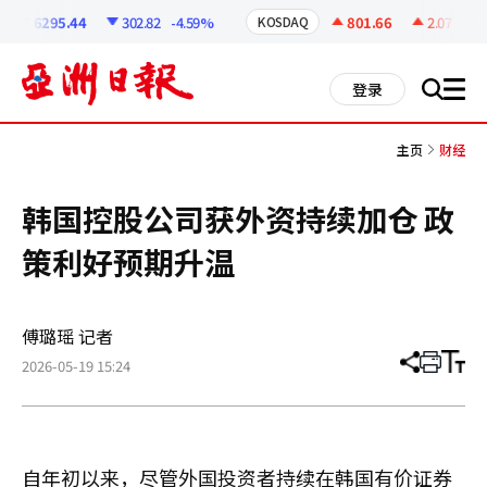
코
인
6295.44
302.82
-4.59%
801.66
2.07
+0.2
KOSDAQ
정
보
all
登录
搜
men
索
主页
财经
韩国控股公司获外资持续加仓 政
策利好预期升温
傅璐瑶 记者
2026-05-19 15:24
分
打
调
享
印
整
文
大
章
小
自年初以来，尽管外国投资者持续在韩国有价证券