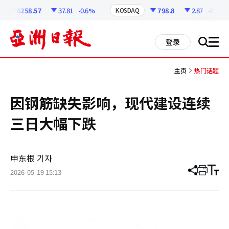
코
인
6258.57
37.81
-0.6%
798.8
2.87
-0.36%
KOSDAQ
정
보
all
登录
搜
men
索
主页
热门话题
因钢筋缺失影响，现代建设连续
三日大幅下跌
申东根 기자
2026-05-19 15:13
分
打
调
享
印
整
文
大
章
小