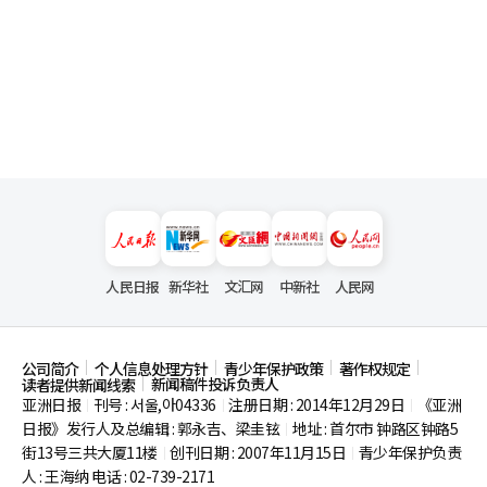
人民日报
新华社
文汇网
中新社
人民网
公司简介
个人信息处理方针
青少年保护政策
著作权规定
新闻稿件投诉负责人
读者提供新闻线索
亚洲日报
刊号 : 서울,아04336
注册日期 : 2014年12月29日
《亚洲
|
|
|
日报》发行人及总编辑 : 郭永吉、梁圭铉
地址 : 首尔市
钟路区钟路5
|
街13号三共大厦11楼
创刊日期 : 2007年11月15日
青少年保护负责
|
|
人 : 王海纳 电话 : 02-739-2171