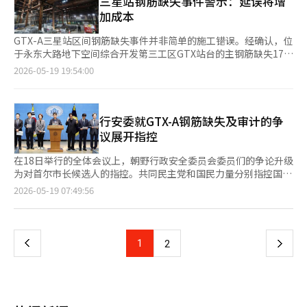
三星站钢筋缺失事件警示：延误将增
混凝土浇筑前未能确认钢筋的布置状态是最大的问题。” 现代建
度仍处于初级阶段。2020年提出的《深层特别法》包括对安全和
示：“这简直就是施工不良的体现”，批评称：“尽管发生了重大
致。根据15日国土交通部的报告，在地下五层的升降机柱中，80
加成本
设相关人士表示：“经过多种结构分析，认为没有结构性问题是首
环境标准违规的处罚及施工停止命令，但未能通过国会而被废弃。
缺陷，安全加固尚未完成，施工却已进行到地下三层。” 他特别
根柱子中有50根未达到承载标准，约178吨的主钢筋被确认缺失。
尔市的意见。”并表示：“我们正专注于如何安全地进行修复和加
目前相关法律体系仅在部分适用铁路地下化综合开发法和地下安全
质疑“施工持续判断”的问题，指出：“原本发生重大缺陷时应全
现代建设表示，去年在自查过程中发现了这一问题，并已向首尔市
GTX-A三星站区间钢筋缺失事件并非简单的施工错误。经确认，位
固。”※ 本报道经人工智能（AI）系统翻译与编辑。
法的水平上分散。 深层施工相较于一般地下施工在更深的深度进
面停止施工，经过客观验证和安全加固后再恢复施工，这才是常
报告，目前正在进行通过钢板加固等方式的安全加固工作。市场对
于永东大路地下空间综合开发第三工区GTX站台的主钢筋缺失178
行，因此地基条件、地下水流动和水文地质特性有很大不同，需要
识。”并质疑：“是否为了赶工期而强行推进施工？” 他还要
加固费用本身的担忧不如对未来可能面临的罚款和投标限制的忧虑
吨。原定于8月的三星站无停靠通行计划也因此受到影响。首尔市
2026-05-19 19:54:00
更精细的处理。然而，现行的地下环境影响评估和地下安全管理计
求：“吴世勋候选人应说明他何时首次接到此事的报告，以及采取
更为强烈。 实际上，首尔市已启动对现代建设的罚款程序。业界
已向国家铁路公团报告，但公团对此表示难以视为实质性报告。韩
划主要以防止地面沉降为中心设计，未能充分反映深层施工的特
了何种措施”，直接质疑市长报告体系和责任问题。 郑元五团队
普遍认为，如果罚款落实，将对未来的公共工程投标和施工能力评
国国土交通部已展开审计和特别现场检查。在责任争论之前，此次
性。 与海外案例相比，差距更加明显。日本于2000年制定了《深
将此次事件与暴雨、暴雪应对、地陷问题等联系起来，形成了“首
估带来负担。※ 本报道经人工智能（AI）系统翻译与编辑。
事件警示了国家核心基础设施的安全管理体系从何处开始动摇。
层地下公共使用特别措施法》，系统化了相关标准。在东京外环高
尔市安全系统整体的结构性问题”的框架。 吴世勋：“安全不是
三星站是GTX-A全线运营的关键节点。目前，GTX-A分为运政中央
行安委就GTX-A钢筋缺失及审计的争
速公路建设期间，实施了工程进度公开和长期安全监测体系。 首
口号，而是科学系统” 吴世勋则正面反驳了郑元五及民主党
至首尔站和水西至东滩两段运营。没有三星站的连接，首都圈的广
议展开指控
尔研究院建议：“发包方应定期检查设计阶段制定的监测计划在实
的“安全失责”攻击。吴世勋在20日的社交媒体上表示：“郑元五
域铁路网难以发挥完整功能。此外，该处为地下50米左右的深埋结
际现场的执行情况，并在必要时采取改进措施，包括建立实时监测
候选人与民主党向我和首尔市发射了‘安全失责’的箭矢”，并质
构，需承受垂直荷载、土压力、水压力、列车反复振动、火灾安全
在18日举行的全体会议上，朝野行政安全委员会委员们的争论升级
数据共享系统、第三方专业机构定期验证制度和居民参与的监测委
问：“究竟是谁对安全不负责任？” 他特别关注“为何现代建设
及长期维护等多重考验，不能以一般建筑物的缺陷标准来看待。
为对首尔市长候选人的指控。共同民主党和国民力量分别指控国民
员会。”※ 本报道经人工智能（AI）系统翻译与编辑。
会主动报告钢筋缺失”的问题，反问道：“在韩国的大型建筑工地
钢筋缺失是现场基本规范崩溃的信号。现代建设公司解释称是误读
力量的首尔市长候选人吴世勋和共同民主党的首尔市长候选人郑元
页
2026-05-19 07:49:56
上，分包商的失误由总承包商主动报告的情况是否普遍？” 他接
了设计图纸中的“二束”标记。然而，主柱的主钢筋是结构安全的
五违反公职选举法。随着对郑元五的酒后驾驶指控以及GTX-A钢筋
着表示：“几年前看到建筑工地事故频发后，我指示必须对主要工
核心。如果在配筋作业、施工质量管理、监理检查的任何一个环节
缺失事件和吴世勋参加审计的庭园竣工仪式的争议加剧，双方的冲
一
序进行全程监控和保存。”并称：“促使施工方主动报告的正是首
正常运作，极有可能在混凝土浇筑前发现问题。必须彻底审查施
突愈演愈烈。 当天，民主党所属的行政安全委员会委员们向首尔
尔市建立的全程监控录像保存系统。” 首尔市自2022年起，已对
工、监理和现场管理体系是否正常运作。 补强并非一劳永逸。施
地方警察厅控告吴世勋和金成博，指控他们违反公职选举法第86条
100亿韩元以上的公共工程实施全程视频记录的“工序记录管理系
上
1
下
2
工方提出的钢板包裹法是在混凝土柱上涂抹环氧粘合剂后加装钢板
第2款，禁止公务员等影响选举的行为。原因是吴世勋在12日以代
统”，以便在问题发生时能够立即追踪原因。 吴世勋强调：“这
并进行防火处理的结构。必须验证粘合剂的耐久性、钢板的附着
理市长身份参加了在光化门广场举行的审计的庭园竣工仪式。 国
是一个无论如何都无法隐瞒、无法掩盖的严密网络”，并表
一
力、耐火性能以及对列车反复振动的疲劳抵抗性。因此，政府决定
民力量的行政安全委员会委员们也表示，针对GTX-A钢筋缺失事
示：“安全不是口号，而是科学系统。” 他还指出：“首尔市在
通过外部专业学会重新审查补强工法。这也是因为快速通车固然重
件，郑元五对吴世勋展开了攻击，计划以公职选举法上的虚假信息
去年11月意识到事实后立即着手制定加固对策，并在此后的六个月
页
要，但在未经验证的补强上通行列车是不可行的。 时间即成本。
发布罪进行控告。委员们指出：“郑元五及其选举团队在GTX-A施