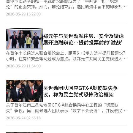
首尔市长选举的唯一电视辩论最终成为了“审判论”和“稳定
论”的正面交锋。然而，辩论结束后，选民脑海中留下的印象却是
围绕共同民主党候选人正元吴的验证争议，而非国民力量候选人吴
2026-05-29 15:22:00
世勋的施政责任论。 28日晚11时至29日凌晨1时，由中央选举管
理委员会主办的首尔市长候选人电视辩论，实际上是提前投票前的
最后一场较量。 在这场仅举行一次的特殊辩论中，吴世勋候选
人、正元吴候选人、改革新党金正哲候选人和正义党权英国候选人
郑元午与吴世勋就住房、安全及疑虑
四人围绕房地产、民生经济、GTX钢筋缺失、西小门高架拆除事
展开激烈辩论…提前投票前的'激战'
故、再开发问题等首尔热点议题展开了激烈的争论。 辩论开始
时，正元吴候选人如预期提出了“十年施政审判论”。他呼
在首尔市长候选人联合辩论会上，距离6·3地方选举提前投票仅7
吁：“请审判吴世勋候选人十年的无能”，并集中攻击其表面行
小时，住房和安全等问题成为焦点。以郑元午共同民主党候选人和
政、安全问题和住房供应失败。他提到西小门高架拆除事故，批评
吴世勋国民力量候选人为中心，各候选人的政策和疑虑进行了验
2026-05-29 11:54:00
道：“吴候选人不去现场是安全麻木。” 相对而言，吴世勋候选
证，但并未给出“痛快”的回答。 住房难的“你我之争”…“无
人则表示：“过去五年我为首尔的正常化竭尽全力”，以“稳定
法兑现承诺”与“前任施加了除草剂” 郑候选人、吴候选人以及
论”和“经验论”进行反击。他提到迅速整合规划、再开发与重建
金正哲改革新党候选人、权永国正义党候选人等四人参加了28日由
的活跃、首尔跑、汉江复兴等，表示：“世界第三大城市就在眼
SBS举办的电视辩论会。当天辩论中，住房和安全相关话题成为焦
吴世勋团队回应GTX-A钢筋缺失争
前，我希望能压倒性地完成。”对于安全事故，他也向遇难者家属
点。 由于吴候选人一直以来通过新建公寓供应进行攻势，郑候选
议，称为民主党式恐怖政治框架
表示慰问，并表示：“将建立更严格的安全标准和管理体系。”
人强调：“（成东区区长）就任时，公寓供应区域21处中目前已有
然而，辩论的进程出乎意料地转向了对正元吴候选人的验证。最强
12处完成入驻。”他接着指出：“吴候选人在2021年市长选举时
关于首尔江南三星站地区GTX-A综合换乘中心工程的“钢筋缺
的攻击来自改革新党金正哲候选人，他再次提及正元吴的酒驾争
承诺五年内供应36万户，任期内每年供应8万户，但2022至2024
失”争议，吴世勋候选人团队表示“数字不会说谎”，并反驳民主
议，直接问道：“当时是否在酒席上强迫过夜？” 对此，正元吴
年的供应量仅为3万9000户。”他质问道：“自己无法兑现承诺，
党及郑元午候选人的攻势为“政治斗争”。 吴世勋竞选团队发言
2026-05-24 02:55:18
候选人反驳道：“展开与辩论主题无关的内容是在混淆选举。”
为什么要指责前任（故朴元淳）市长和政府？” 对此，吴候选人
人霍俊锡指出：“民主党像过去在光明牛奶、萨德、福岛污水争议
然而，在首尔市长选举中，候选人的过往行为和道德性验证是否真
反驳：“那21处公寓供应区域都是我第一期市政时指定的，前任市
中所表现的那样，这次也在利用‘恐怖框架’来攻击吴世勋候选
的是“与辩论主题无关的问题”，解读上必然会存在分歧。因为验
长解除了389处整治区域，完全推翻了原有计划，甚至施加了除草