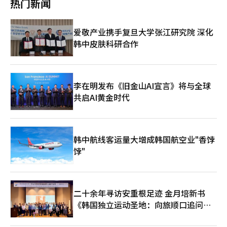
内就钢筋缺失和安全对策等共51项进行了公文报告。”并称：“在
热门新闻
三星站无停靠通行的延误不仅增加市民的不便。GTX-A与民间投资
工中使用了‘顺杀GTX’、‘首尔市的安全麻痹’、‘隐瞒劣质施
过去半年内，数十次收到文书却在现场没有提出任何意见，现在却
项目结构密切相关，通车延误越长，损失补偿金、追加施工费、延
工’等刺激性表述，制造恐慌。”并强调：“首尔市在确认异常迹
质疑‘为何不早些告知’的国土部和铁路公团，以及煽动这一争议
误罚金和法律纠纷的可能性就越大。有估算指出，无停靠通行延迟
象后已向国土交通部正式报告，而郑元五却声称‘问题发生后五个
的民主党，都是不负责任的。” 首尔市：“六个月内报告并经过
爱敬产业携手复旦大学张江研究院 深化
一年，额外财政负担可能高达约1000亿韩元。安全管理失误的成
半月才报告’。对将市民安全问题用于选举表示深切遗憾。” 在
专家验证” 首尔市也反驳称：“从未隐瞒过。”根据21日首尔市
韩中皮肤科研合作
本最终将由市民和税收承担。 因此，责任的认定也不能拖延。关
当天的行政安全委员会全体会议上，围绕郑元五的酒后驾驶指控、
的说法，市政府自去年11月至今年1月期间，已三次通过正式公文
键在于报告的实质性，而非形式上的文书往来。必须通过原始文档
GTX-A钢筋缺失及审计的庭园相关争议，朝野双方展开了激烈的交
向国家铁路公团报告了钢筋缺失的情况。此后还定期报告了51项工
和内部处理记录，明确重大安全问题是否及时、明确、负责任地传
锋。特别是当首尔市相关人员表示“已向相关机构报告”时，引发
程进展和安全对策，共计六次。 此外，市政府表示，截至今年3
达。大型基础设施项目的报告体系应更加明确。重大施工错误应通
了争议。 对此，国民力量的议员朴秀敏反问道：“相关机构已经
月，已进行了外部专家咨询会议和现场检查，并在国土交通部主办
过单独报告、即时共享和后续措施记录的方式进行管理。 此次事
报告的事实已经显现，难道所有这些事项都必须直接向市长报告
李在明发布《旧金山AI宣言》将与全球
的紧急安全检查中确认没有结构异常。 首尔市相关人士表
件不应仅被消费为政治争论。市民关心的是地下铁路结构是否安
吗？” 而民主党行政安全委员会委员们则在国会召开了单独的记
共启AI黄金时代
示：“在发现施工错误后立即进行了安全检查和专家咨询，并综合
全、如何减少通车延误的成本，以及如何改进制度以防止类似问题
者会，表示：“国民力量声称首尔市已经通过公文进行了报告，但
评估了加固方法对结构稳定性和维护管理的影响”，并称：“这正
的重复。国会的现状质询也应成为事实确认的场所，而非政治争
作为依据的仅是400至500页的月度建设项目管理报告附录中的一
是安全系统正常运作的案例。” 国会国土委“隐瞒与程序”正面
斗。GTX是首都圈交通的核心支柱。现在需要的不是快速的补救，
两页内容。”并指出：“首尔市虽然知道问题，但并未妥善共享信
交锋 争议在20日的国会国土交通委员会现况质询中也发生了正面
而是独立验证、责任认定和防止再发生。延误越久，成本越高。然
息，以便相关机构能够及时应对。”※ 本报道经人工智能（AI）系
冲突。 尹在旭国民力量议员质问代理首尔市长金成博：“从2025
韩中航线客运量大增成韩国航空业"香饽
而，在没有验证的情况下急于推进，其代价可能更为巨大。 ※ 本
统翻译与编辑。
年11月到今年4月的六次定期报告中，是否明确报告了51次？”并
报道经人工智能（AI）系统翻译与编辑。
饽"
问道：“报告机构未看到内容，是否就算隐瞒？” 金成博代理市
长回应称：“完全没有隐瞒的想法，也不可能隐瞒”，“进行了19
次专家会议和现场检查，关键在于是否进行了后续处理。” 而尹
钟军民主党议员则强烈批评：“在已经知道钢筋缺失的情况下，外
二十余年寻访安重根足迹 金月培新书
部专家参与的现场检查中却完全没有提及，这算不算隐瞒？” 尹
议员提到今年初进行的联合检查会议记录，批评称：“在讨论裂缝
《韩国独立运动圣地：向旅顺口追问历
原因和修复方案时，竟然没有提及钢筋缺失的事实。” 对此，金
史》出版
代理市长表示：“当时未进行讨论是事实，但程序仍在进行中。”