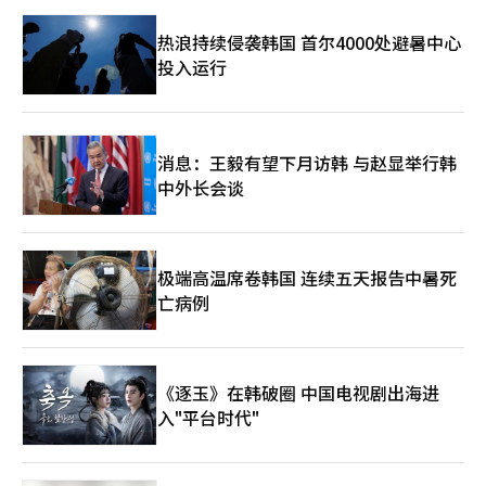
国土部部长金允德则对首尔市的解释做出了不利的解读。他表
示：“除了月度进度报告外，若发生对结构或主要工序有重大影响
热浪持续侵袭韩国 首尔4000处避暑中心
的事项，公团规定应进行单独情况报告”，并称：“首尔市未能履
投入运行
行报告义务。” 对此，首尔市反驳称：“该规定仅为国家铁路公
团内部标准，委托协议中并无单独报告义务。” 此次争议的本质
在于，首尔市在发现钢筋缺失后所采取的应对措施是否符合市民的
安全期望。此次在选举临近时爆发的争论，究竟会被视为“安全系
统正常运作的案例”，还是“对安全的敷衍应对”，将取决于后续
消息：王毅有望下月访韩 与赵显举行韩
调查和市民的判断。
中外长会谈
极端高温席卷韩国 连续五天报告中暑死
亡病例
《逐玉》在韩破圈 中国电视剧出海进
入"平台时代"