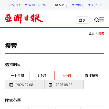
코
인
6258.57
37.81
-0.6%
798.8
2.87
-0.36%
KOSDAQ
정
보
all
登录
搜
men
索
主页
搜索
搜索
选择时间
一个星期
1个月
直接搜索
6个月
搜索范围