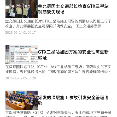
人，刺激市民的不安。”他还表示：“将经过科学和数据验证的事
证政策能力的同时，作为公职人员的素质、责任感和应对危机的能
剂，现在正在恢复。”关于第二期市政的供应实绩，他表示：“我
项政治化，是将选举置于市民安全之上的行为。” 吴候选人团队
金允德国土交通部长检查GTX三星站
力也是选民判断的范围。 尤其是正元吴候选人在相关问题出现
承诺每年指定6万户的区域，郑候选人却在扭曲我的话。”他还展
特别强调了“98·60915·51”这一数字，以证明安全性和行政程
钢筋缺失现场
时，集中于“黑色宣传”、“负面攻击”、“与主题无关”的防御
示了视觉资料，回应了关于他在任期间对购买租赁住房项目的忽视
序的正当性。 霍发言人首先表示：“国土交通部在收到钢筋问题
逻辑，显得有些窘迫。在某些场景中，他甚至表现出略显激动的反
的指责，称：“我供应的数量比前任市长还要多。” ‘钢筋缺
报告后，对该GTX-A区间进行了98次试运行，”并称：“试运行
金允德国土交通部长对GTX三星站施工现场的钢筋缺失问题进行了
应。作为挑战者，本应主导攻击，却在解释与防守上耗费了时间，
失’与‘阿基士堂’的激烈辩论…对敏感问题的回避 关于首都圈
是在确认没有安全问题的情况下进行的程序。” 他接着指
检查，并指示要彻底查明原因并确保安全。 国土交通部表示，金
这让人感到遗憾。 辩论逃避的争议显然对正元吴候选人造成了负
快速公交铁路（GTX）钢筋缺失的争论也在继续。郑候选人指责吴
出：“作为发包方的国家铁路公团也表示该问题对安全的影响微乎
部长于22日上午访问了位于首尔永东大路的地下空间综合开发项目
2026-05-24 01:00:17
担。当日，金正哲候选人甚至拿出写有“正元吴的辩论逃避日
候选人：“现代建设、国土交通部、监理公司等认为这是严重的施
其微，但民主党将其政治化后，立场变得动摇。” 霍发言人还提
施工现场，亲自检查了出现施工错误的区域。 该现场为首尔市实
历”的面板，攻击称：“正元吴候选人逃避辩论的日期我都记录下
工质量问题，唯独首尔市没有报告。”他强调：“没有比市民的生
供了安全性增强的数据。他解释称，首尔市与施工方在4月确定
施的永东大路地下空间综合开发项目，其中GTX三星站的1公里区
来了。” 首尔市长选举是涉及800万选民选择的全国最大地方选
命和安全更重要的价值。您至今还没有去过三星站工地。” 对
的“钢板加固工法”将使该区间的钢筋支撑强度（轴向承载力）从
段由国家铁路公团委托给首尔市进行施工。首尔市负责该建设工程
举。与以往首尔市长选举通过两三次电视辩论进行政策与素质验证
此，吴候选人回应：“负责的本部长认为可以继续施工，并制定了
原设计值58604kN提升至60915kN。 他表示：“约300亿韩元的
的发包。 国土部在18日组建了特别现场检查小组，并于21日将其
GTX三星站加固方案的安全性需重新
相比，此次选举仅通过一次法定辩论结束，选民们对此感到遗憾。
可补救的方案。”他表示：“已经采取了完善的措施，但郑候选人
追加施工费用将由施工方承担，”并称：“加固工程完成后，该区
扩展为政府联合检查小组。检查小组将重点关注现场的安全状况、
验证
吴世勋候选人也并非没有受到攻击。正义党权英国候选人就GTX三
却将此作为选举素材，我不会被卷入其中。” 接着，他针对成东
间将成为GTX全线中最安全的区间。” 对于“隐瞒疑云”，吴候
施工、质量管理和建设项目管理的执行情况等。 金部长在当天听
星站钢筋缺失问题强烈追问：“真的没有收到报告吗？”而正元吴
区行当7区的所谓“阿基士堂捐赠”疑虑进行了攻击。他指
选人团队也进行了强烈反驳。他们表示：“首尔市自去年11月以来
取了施工进展和加固计划的汇报后，确认了出现施工错误的现场的
在首都圈快速铁路（GTX）-A线三星站施工现场，钢筋缺失的事实
候选人也集中攻击了西小门事故和住房供应不足的问题。 对此，
出：“据说价值约200亿的设施被成东区政府引导捐赠给了重建协
已向发包方国家铁路公团进行了6次，共51件相关报告，”并
安全管理情况及后续措施。 金部长表示：“在首都圈居民日常使
被揭露，现代建设提出的“钢板压紧加固方法”是否能确保结构安
吴世勋候选人强调：“我没有收到报告，是通过新闻得知的”，并
会，但区政府否认有此事。”他质问：“那么，协会长是否应该因
称：“尽管详细报告了问题及审查结果和后续处理方案，民主党却
用的GTX线路上出现钢筋缺失问题，关系到国民安全，这是非常严
全引发关注。虽然在混凝土柱外部加装钢板被认为是现实的替代方
指出自己在职务暂停期间进行选举活动。对于住房供应的攻击，他
2026-05-22 05:33:28
背信罪被逮捕？”他还提到：“行当7区的幼儿园问题，郑候选人
将其贴上‘一行报告’和‘隐瞒’的标签。” 此前，郑候选人与
肃的事情。” 他强调：“必须彻底查明施工过程中的失误原因，
案，但由于深层铁路结构的特性，必须综合验证列车重复振动、火
回应：“正在恢复在朴元淳时期解除的389个再开发与重建区
承认错误，但相关公务员却没有承担任何责任，是否受到了处
民主党就该钢筋缺失问题表示：“这是劣质工程，也是首尔市安全
确保安全问题一个都不能留下，并全力验证加固方案。” 金部长
灾和长期维护等因素。 20日，国会国土交通委员会就GTX-A三星
域。” 总体来看，吴世勋候选人处于被攻击的状态，但他相对冷
分？”他进一步质疑：“未能妥善处理此事是否与协会长或阿基士
麻痹的象征”，并质疑首尔市的应对和报告体系。在国会国土交通
还指示根据检查结果，开放并审查所有必要的加固方案。 此外，
站的施工质量问题进行了紧急质询。国土交通部长金允德表
静地强调了经验和行政的连续性。相反，正元吴候选人虽然以“审
堂的勾结有关？” 对此，郑候选人回应：“前任决定的事项我上
委员会中，关于“隐瞒与安全性验证”的争论也在持续。 然而，
GTX三星站的钢筋缺失问题最近引发了对施工管理和报告体系适当
示：“将对所有柱子进行全面调查，并通过权威机构对首尔市提出
频发的深层施工事故引发安全管理考
判论”为主，但酒驾争议、巫术问题和逃避辩论的争议等验证问题
任时已说明不再捐赠，但协会和阿基士堂方面仍在进行。”他反
政治圈内外对这一争议的解读认为，这不仅是简单的技术安全问
性的争议。国土部和行政安全部决定将检查范围扩大到不仅包括确
的加固方案进行综合评估。” 问题发生在永东大路地下空间综合
交织在一起，反而陷入了被动。 当然，单靠一次辩论无法决定选
验
问：“这与反浦住工1单元项目相同，为什么只批评行当7区？”他
题，可能会演变为6·3首尔市长选举的关键议题。 ※ 本报道经人
认存在施工错误的区段，还包括永东大路整体施工现场的设施。民
开发项目第三标段的地下五层GTX站台部分。在该区段的80根柱子
举。首尔民心在最后时刻总是难以捉摸。然而，有一点是明确的。
没有对负责公务员的处分或责任问题作出回应。 郑候选人对自己
工智能（AI）系统翻译与编辑。
间专家和相关机构也将参与检查。※ 本报道经人工智能（AI）系统
中，有50根被认定未达到结构标准。根据设计，应该采用直径
这次辩论中，“吴世勋审判论”并未成为中心，反而围绕正元吴候
首都圈快速铁路（GTX）-A线钢筋缺失后，釜山内成地下车道开通
过去的暴力和妨碍公务的前科问题也始终回避回答。金候选人对郑
翻译与编辑。
29~32毫米的主钢筋以“两根捆绑”的方式施工，但实际施工过程