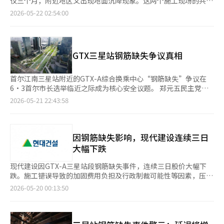
选人自身的验证争议占据了相当大的比重。
仅三个月，附近地区又出现地面沉降现象。这两个施工现场的共同
候选人表示：“当暴力前科被提出时，您提到了5·18民主化运
中仅放置了一根钢筋，随后进行了混凝土浇筑。缺失的钢筋约有
点是地下40米以上的“深层施工”。尽管由于城市过度拥挤，深层
动，是否曾强迫（夜总会女服务员）外出？”他要求郑候选人亲自
2026-05-22 02:54:00
2500根，总重178吨。 现代建设提出的替代方案是用结构用钢板
施工的频率增加，但管理体系的建立却相较于国外显得不足。 根
回答。然而，郑候选人却表示：“我曾多次在法庭判决书和新闻报
包裹混凝土柱以增强强度的“钢板压紧加固方法”。该方法通过高
据21日首尔市建设公告，永东大路地下空间综合开发第三标段的工
道中提到此事，您在讨论主题无关的内容，混淆了选举过程。”
强度粘合剂和锚固件将钢板与现有结构结合，预计加固费用约为3
程进度为57.91%。该项目总投资额为1.7万亿韩元的大型地下基础
金正哲直指郑元午为“政治界的不完全销售商品” 金候选人指出
亿韩元。 关键在于该方法是否能长期承受三星站结构的使用条
设施工程。 在三星站施工区地下五层，施工错误（钢筋缺失）被
郑候选人一直以来回避辩论，并表示：“总统称他为能干的候选
GTX三星站钢筋缺失争议真相
件。GTX三星站不仅是简单的建筑物，而是深层铁路换乘设施，因
迟迟发现。在218根柱子中，有80根确认缺失钢筋，其中50根未达
人，郑候选人因此包装得体，但我不能将1000万首尔市民的生活
此其承重、振动和火灾应对标准需严格审查。 国土部认为，首尔
到设计标准。主钢筋应以两排施工，但错误地只施工了一排。 问
交给政治界的不完全销售商品。” 对此，郑候选人回应：“如果
市的加固方案需要权威机构的验证。钢板压紧加固方法的有效性依
题在于，现代建设公司去年11月首次向首尔市报告后，主管部门国
进行辩论，必然会充斥着与主题无关的黑色宣传和负面攻击。”金
首尔江南三星站附近的GTX-A综合换乘中心“钢筋缺失”争议在
赖于混凝土柱和钢板作为一个整体工作，因此粘合层的耐久性、钢
土交通部直到上个月才确认事实。首尔市对此解释称：“在检查现
候选人对此表示失望，指出在提前投票前仅有的这场联合辩论会，
6·3首尔市长选举临近之际成为核心安全议题。 郑元五民主党首
板的附着力、连接部的施工质量和防火性能等都是验证的重点。
场适用性后，最终的加固方案在4月确定。” 首尔市表示已向国家
郑候选人将其定性为负面攻击是不公正的。 与此同时，在当天的
尔市长候选人表示：“这是施工不良的象征，也是首尔市安全失责
2026-05-21 22:43:58
专家们认可钢板加固的结构效果，但指出长期维护和验证程序是关
铁路公团报告相关内容六次，但公团方面表示实际上并未意识到此
辩论会上，郑候选人强调：“吴候选人一直在进行表面化的行政，
的体现”，直指吴世勋国民力量首尔市长候选人及首尔市政府。然
键。考量大学教授、公正土木学会结构分会主席公正式表示：“采
事。公团相关人士表示：“各标段的报告中部分包含相关内容，但
要求对10年的无能进行审判。”他表示：“我将确保市民的生活安
而，吴世勋及首尔市则反驳称：“正是由于首尔市建立的全程监控
用钢板加固后，强度有可能显著提高。”但他也指出：“由于钢板
难以视为单独报告。”GTX-A三星站区是由国家铁路公团委托首尔
全和稳定。”吴候选人则呼吁：“担任首尔市长需要准备好的能力
系统，才得以提前发现施工错误并进行应对。” 国会国土交通委
的特性，可能需要额外的防火措施。”他强调：“整体强度问题不
市进行施工的项目。 在釜山内成地下车道入口，一个月内接连发
和经过验证的经验，请做出明智的判断，确保首尔作为制衡李在明
员会也围绕“是否隐瞒，是否遵循程序”展开了激烈的争论，争议
因钢筋缺失影响，现代建设连续三日
大，但关键在于连接部施工的稳定性。” 观东大学土木工程系教
生地面沉降现象。釜山市认为深层施工后回填工序可能存在不足，
政权的最低基础。” 接着，金候选人表达了“结束两大党的政
逐渐演变为政治焦点。 此次争议的起因是永东大路地下空间综合
大幅下跌
授朴昌根表示：“拆除后重新施工也是一个选择”，但他同时指
进行了地面穿透雷达（GPR）探测，但未发现直接异常迹象。这同
治”的愿望，权候选人则呼吁选民投票支持倾向于工人和租户的正
开发项目中，GTX-A三星站区地下五层的部分柱子缺失了设计中应
出：“国土部应综合评估多种方案的安全性和施工可行性。” 然
时引发了对施工错误和后续管理体系不足的担忧。 专家指出，目
义党。※ 本报道经人工智能（AI）系统翻译与编辑。
有的主钢筋。施工方现代建设在去年10月的图纸复审过程中自行发
现代建设因GTX-A三星站段钢筋缺失事件，连续三日股价大幅下
而，现实中重新施工并不容易。经济正义实践市民联盟（经济实
前的制度空白正在加大事故风险。首尔研究院在去年9月发布的
现了这一问题，并向首尔市报告。 首尔市并未否认钢筋缺失的事
跌。施工错误导致的加固费用负担及行政制裁可能性等因素，压制
联）国策项目监督团团长申英哲表示：“如果已经完成了柱子上的
《深层地下空间开发增加对首尔市地下安全管理政策方向的影响》
实，但表示：“虽然存在施工错误，但结构安全没有问题。”根据
了投资者的信心。 根据19日韩国交易所的数据，截至下午2时20
2026-05-20 00:13:50
楼板浇筑，拆除几乎是不可能的。”他解释道：“在现实中，除了
报告中指出：“与深层施工相关的制度和标准整体缺失。” 自
结构技术师的评估，目前的状态下柱子能够承受足够的荷载，并且
分，现代建设的股价较前一交易日下跌5200韩元（3.59%），报
钢板加固，几乎没有其他选择。” 申团长还指出了以分包为主的
GTX项目全面启动以来，城市铁路地下化和深层道路建设相继进
如果采用钢板和耐火涂料等加固方法，安全性将高于原设计标准。
139700韩元。自15日以来，股价已连续两日大幅下跌，15日下跌
施工结构和监理不力的问题。他表示：“施工单位和监理团队似乎
行，相关需求急剧增加。在城市内可用土地不足、地面基础设施扩
郑元五：“若发生重大缺陷应停止施工” 郑元五将此事件视
8.45%，18日再跌6.52%，两日累计跌幅超过14%。 此次股价暴
都将工作委托给了分包商，未能进行有效的核查。”并指出：“在
展困难的情况下，深层施工几乎成为必然选择。 然而，法律和制
为“首尔市安全管理的失败”，并在17日访问施工现场后表
跌被认为是由于在GTX-A三星站段施工现场发现大规模钢筋缺失所