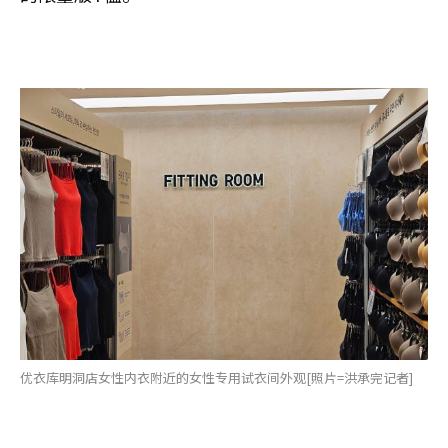
优衣库明洞店女性内衣附近的女性专用试衣间外观[照片=洪承完记者]