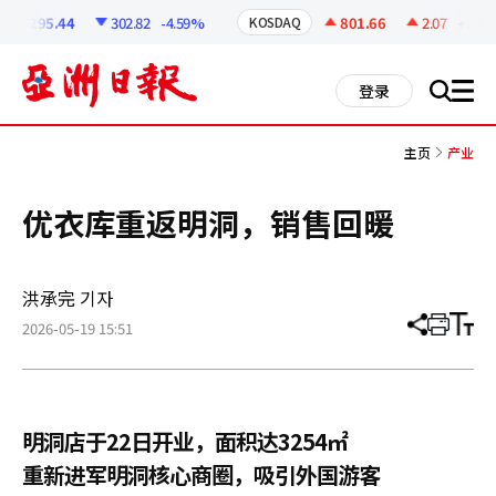
코
인
6295.44
302.82
-4.59%
801.66
2.07
+0.26%
KOSDAQ
정
보
all
登录
搜
men
索
主页
产业
优衣库重返明洞，销售回暖
洪承完 기자
2026-05-19 15:51
分
打
调
享
印
整
文
大
章
小
明洞店于22日开业，面积达3254㎡
重新进军明洞核心商圈，吸引外国游客