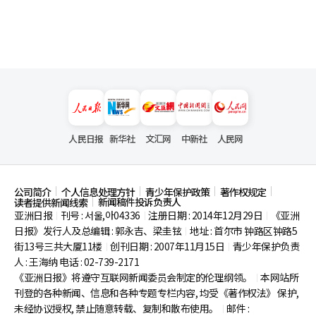
人民日报
新华社
文汇网
中新社
人民网
公司简介
个人信息处理方针
青少年保护政策
著作权规定
新闻稿件投诉负责人
读者提供新闻线索
亚洲日报
刊号 : 서울,아04336
注册日期 : 2014年12月29日
《亚洲
|
|
|
日报》发行人及总编辑 : 郭永吉、梁圭铉
地址 : 首尔市
钟路区钟路5
|
街13号三共大厦11楼
创刊日期 : 2007年11月15日
青少年保护负责
|
|
人 : 王海纳 电话 : 02-739-2171
《亚洲日报》将遵守互联网新闻委员会制定的伦理纲领。
本网站所
|
刊登的各种新闻、信息和各种专题专栏内容, 均受《著作权法》
保护,
未经协议授权, 禁止随意转载、复制和散布使用。
邮件 :
|