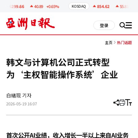
코
인
6299.66
40.89
+0.65%
854.62
55.81
+6.9
KOSDAQ
정
보
all
登录
搜
men
索
主页
热门话题
韩文与计算机公司正式转型
为‘主权智能操作系统’企业
白緖现 기자
2026-05-19 16:07
分
打
调
享
印
整
文
大
章
小
首次公开AI业绩，收入增长一半以上来自AI业务