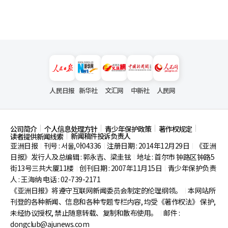
人民日报
新华社
文汇网
中新社
人民网
公司简介
个人信息处理方针
青少年保护政策
著作权规定
新闻稿件投诉负责人
读者提供新闻线索
亚洲日报
刊号 : 서울,아04336
注册日期 : 2014年12月29日
《亚洲
|
|
|
日报》发行人及总编辑 : 郭永吉、梁圭铉
地址 : 首尔市
钟路区钟路5
|
街13号三共大厦11楼
创刊日期 : 2007年11月15日
青少年保护负责
|
|
人 : 王海纳 电话 : 02-739-2171
《亚洲日报》将遵守互联网新闻委员会制定的伦理纲领。
本网站所
|
刊登的各种新闻、信息和各种专题专栏内容, 均受《著作权法》
保护,
未经协议授权, 禁止随意转载、复制和散布使用。
邮件 :
|
dongclub@ajunews.com