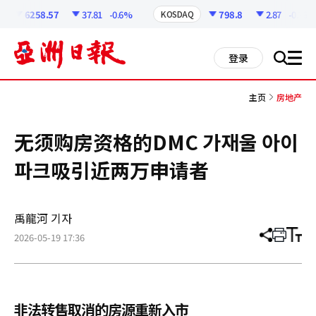
코
인
6258.57
37.81
-0.6%
798.8
2.87
-0.36%
KOSDAQ
정
보
all
登录
搜
men
索
主页
房地产
无须购房资格的DMC 가재울 아이
파크吸引近两万申请者
禹龍河 기자
2026-05-19 17:36
分
打
调
享
印
整
文
大
章
小
非法转售取消的房源重新入市