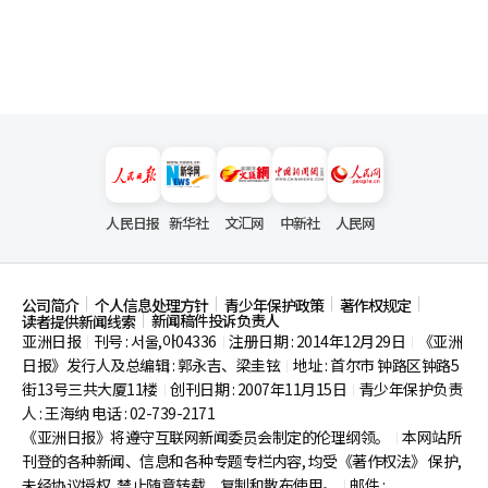
人民日报
新华社
文汇网
中新社
人民网
公司简介
个人信息处理方针
青少年保护政策
著作权规定
新闻稿件投诉负责人
读者提供新闻线索
亚洲日报
刊号 : 서울,아04336
注册日期 : 2014年12月29日
《亚洲
|
|
|
日报》发行人及总编辑 : 郭永吉、梁圭铉
地址 : 首尔市
钟路区钟路5
|
街13号三共大厦11楼
创刊日期 : 2007年11月15日
青少年保护负责
|
|
人 : 王海纳 电话 : 02-739-2171
《亚洲日报》将遵守互联网新闻委员会制定的伦理纲领。
本网站所
|
刊登的各种新闻、信息和各种专题专栏内容, 均受《著作权法》
保护,
未经协议授权, 禁止随意转载、复制和散布使用。
邮件 :
|