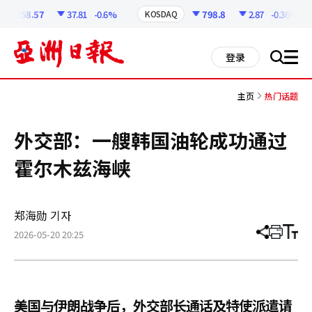
코
인
6258.57
37.81
-0.6%
798.8
2.87
-0.36%
KOSDAQ
정
보
all
登录
搜
men
索
主页
热门话题
外交部：一艘韩国油轮成功通过
霍尔木兹海峡
郑海勋 기자
2026-05-20 20:25
分
打
调
享
印
整
文
大
章
小
美国与伊朗战争后，外交部长通话及特使派遣请