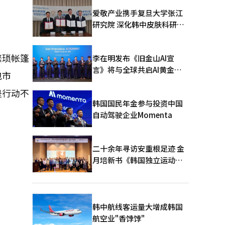
爱敬产业携手复旦大学张江
研究院 深化韩中皮肤科研合
作
繁琐帐篷
李在明发布《旧金山AI宣
言》将与全球共启AI黄金时
包市
代
是行动不
韩国国民年金参与投资中国
自动驾驶企业Momenta
二十余年寻访安重根足迹 金
月培新书《韩国独立运动圣
地：向旅顺口追问历史》出
版
韩中航线客运量大增成韩国
航空业"香饽饽"