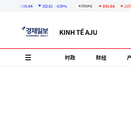
코
인
6295.44
302.82
-4.59%
801.66
2.07
+0
I
KOSDAQ
정
보
时政
财经
all
menu