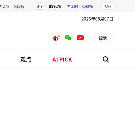
48
-0.15%
899.76
3.84
-0.43%
210.96
0
JPY
CNY
2026年08月07日
登录
weibo
weixin
youtube
观点
AI PICK
搜
索