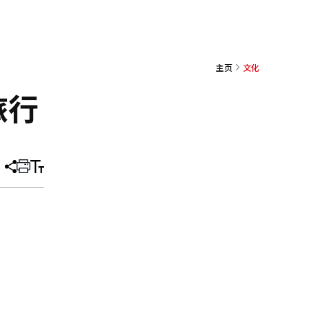
主页
文化
旅行
分
打
调
享
印
整
文
大
章
小