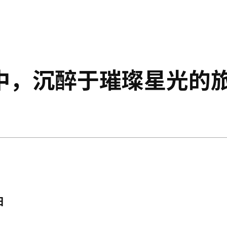
中，沉醉于璀璨星光的
日