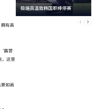
极端高温致韩国职棒停赛
首尔
个
前
一
，拥有高
下
与‘露营
说，这里
风景如画