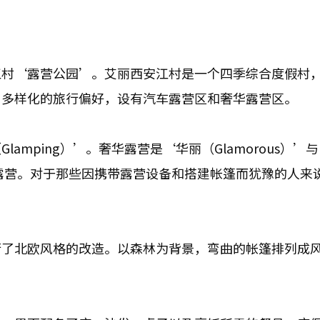
江村‘露营公园’。艾丽西安江村是一个四季综合度假村
户多样化的旅行偏好，设有汽车露营区和奢华露营区。
mping）’。奢华露营是‘华丽（Glamorous）’
的露营。对于那些因携带露营设备和搭建帐篷而犹豫的人来
行了北欧风格的改造。以森林为背景，弯曲的帐篷排列成