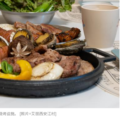
烤设施。 [照片=艾丽西安江村]