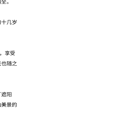
俱全。
的十几岁
，享受
光也随之
了遮阳
山美景的