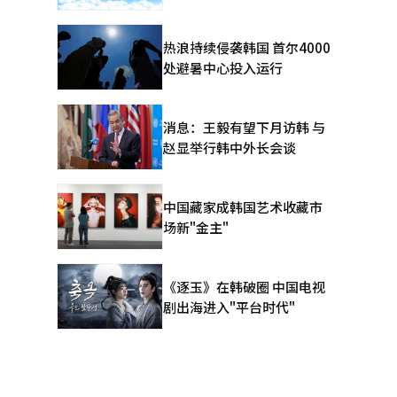
热浪持续侵袭韩国 首尔4000
处避暑中心投入运行
消息：王毅有望下月访韩 与
赵显举行韩中外长会谈
中国藏家成韩国艺术收藏市
场新"金主"
《逐玉》在韩破圈 中国电视
剧出海进入"平台时代"