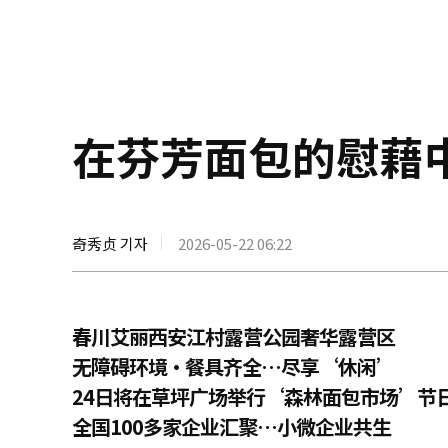
在芬芳面包的慰藉
奇秀贞 기자
2026-05-22 06:22
春川艾丽西安江村露营公园奢华露营区
无障碍环境·餐具齐全…尽享‘休闲’
24日将在草坪广场举行‘森林面包市场’节
全国100多家企业汇聚…小微企业共生