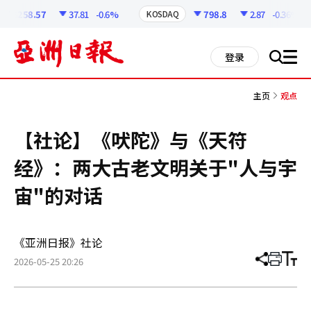
코
인
6258.57
37.81
-0.6%
798.8
2.87
-0.36%
KOSDAQ
정
보
all
登录
搜
men
索
主页
观点
【社论】《吠陀》与《天符
经》：两大古老文明关于"人与宇
宙"的对话
《亚洲日报》社论
2026-05-25 20:26
分
打
调
享
印
整
文
大
章
小