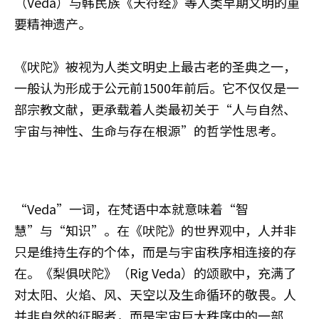
（Veda）与韩民族《天符经》等人类早期文明的重
要精神遗产。
《吠陀》被视为人类文明史上最古老的圣典之一，
一般认为形成于公元前1500年前后。它不仅仅是一
部宗教文献，更承载着人类最初关于“人与自然、
宇宙与神性、生命与存在根源”的哲学性思考。
“Veda”一词，在梵语中本就意味着“智
慧”与“知识”。在《吠陀》的世界观中，人并非
只是维持生存的个体，而是与宇宙秩序相连接的存
在。《梨俱吠陀》（Rig Veda）的颂歌中，充满了
对太阳、火焰、风、天空以及生命循环的敬畏。人
并非自然的征服者，而是宇宙巨大秩序中的一部