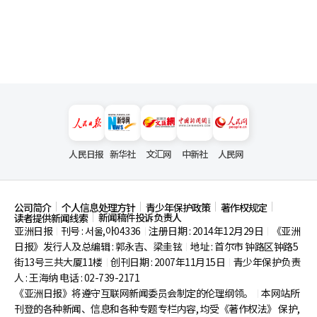
人民日报
新华社
文汇网
中新社
人民网
公司简介
个人信息处理方针
青少年保护政策
著作权规定
新闻稿件投诉负责人
读者提供新闻线索
亚洲日报
刊号 : 서울,아04336
注册日期 : 2014年12月29日
《亚洲
|
|
|
日报》发行人及总编辑 : 郭永吉、梁圭铉
地址 : 首尔市
钟路区钟路5
|
街13号三共大厦11楼
创刊日期 : 2007年11月15日
青少年保护负责
|
|
人 : 王海纳 电话 : 02-739-2171
《亚洲日报》将遵守互联网新闻委员会制定的伦理纲领。
本网站所
|
刊登的各种新闻、信息和各种专题专栏内容, 均受《著作权法》
保护,