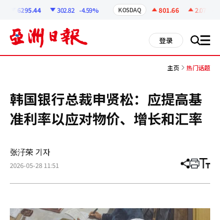
코
인
6295.44
302.82
-4.59%
801.66
2.07
+0.
KOSDAQ
정
보
all
登录
搜
men
索
主页
热门话题
韩国银行总裁申贤松：应提高基
准利率以应对物价、增长和汇率
张汓荣 기자
2026-05-28 11:51
分
打
调
享
印
整
文
大
章
小