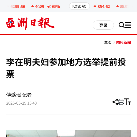
코
인
6299.66
40.89
+0.65%
854.62
55.81
+6.
KOSDAQ
정
보
all
登录
搜
men
索
主页
图片新闻
李在明夫妇参加地方选举提前投
票
傅璐瑶 记者
2026-05-29 15:40
分
打
调
享
印
整
文
大
章
小