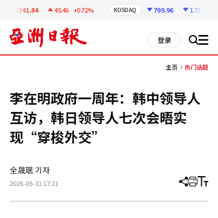
코
인
6341.84
45.46
+0.72%
799.96
1.71
-0.21
KOSDAQ
정
보
all
登录
搜
men
索
主页
热门话题
李在明政府一周年：韩中领导人
互访，韩日领导人七次会晤实
现“穿梭外交”
全晟珉 기자
2026-05-31 17:21
分
打
调
享
印
整
文
大
章
小