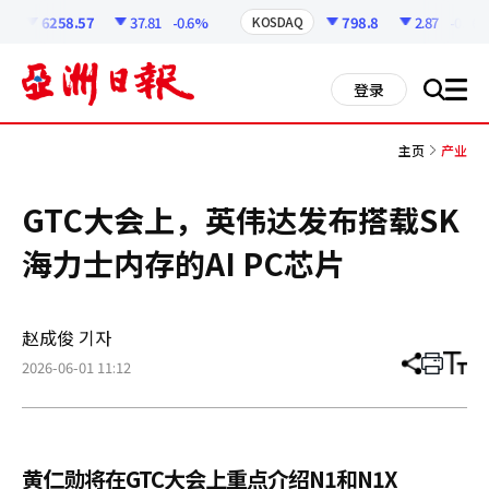
코
인
6258.57
37.81
-0.6%
798.8
2.87
-0.36%
KOSDAQ
정
보
all
登录
搜
men
索
主页
产业
GTC大会上，英伟达发布搭载SK
海力士内存的AI PC芯片
赵成俊 기자
2026-06-01 11:12
分
打
调
享
印
整
文
大
章
小
黄仁勋将在GTC大会上重点介绍N1和N1X