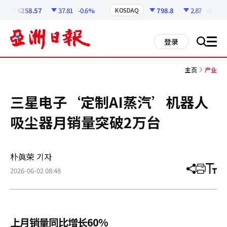
코
인
6258.57
37.81
-0.6%
798.8
2.87
-0.36%
KOSDAQ
정
보
all
登录
搜
men
索
主页
产业
三星电子‘定制AI蒸汽’机器人
吸尘器月销量突破2万台
朴眞荣 기자
2026-06-02 08:48
分
打
调
享
印
整
文
大
章
小
上月销量同比增长60%