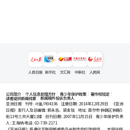
人民日报
新华社
文汇网
中新社
人民网
公司简介
个人信息处理方针
青少年保护政策
著作权规定
新闻稿件投诉负责人
读者提供新闻线索
亚洲日报
刊号 : 서울,아04336
注册日期 : 2014年12月29日
《亚洲
|
|
|
日报》发行人及总编辑 : 郭永吉、梁圭铉
地址 : 首尔市
钟路区钟路5
|
街13号三共大厦11楼
创刊日期 : 2007年11月15日
青少年保护负责
|
|
人 : 王海纳 电话 : 02-739-2171
《亚洲日报》将遵守互联网新闻委员会制定的伦理纲领。
本网站所
|