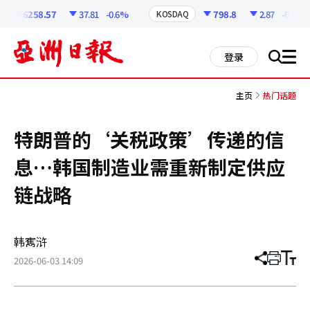
코
인
6258.57
37.81
-0.6%
798.8
2.87
-0.36%
KOSDAQ
정
보
all
登录
搜
men
索
主页
热门话题
特朗普的‘关税政策’传递的信
息…韩国制造业需重新制定供应
链战略
韩寯浒
2026-06-03 14:09
分
打
调
享
印
整
文
大
章
小