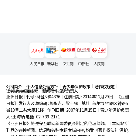
人民日报
新华社
文汇网
中新社
人民网
公司简介
个人信息处理方针
青少年保护政策
著作权规定
新闻稿件投诉负责人
读者提供新闻线索
亚洲日报
刊号 : 서울,아04336
注册日期 : 2014年12月29日
《亚洲
|
|
|
日报》发行人及总编辑 : 郭永吉、梁圭铉
地址 : 首尔市
钟路区钟路5
|
街13号三共大厦11楼
创刊日期 : 2007年11月15日
青少年保护负责
|
|
人 : 王海纳 电话 : 02-739-2171
《亚洲日报》将遵守互联网新闻委员会制定的伦理纲领。
本网站所
|
刊登的各种新闻、信息和各种专题专栏内容, 均受《著作权法》
保护,