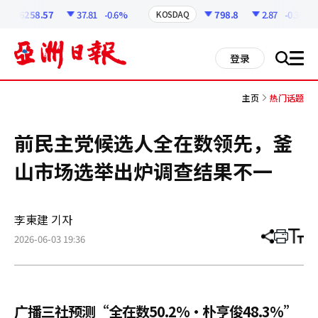
코
인
6258.57
37.81
-0.6%
798.8
2.87
-0.36%
KOSDAQ
정
보
all
登录
搜
men
索
主页
热门话题
前民主党候选人全在数领先，釜
山市场选举出炉调查结果不一
李東建 기자
2026-06-03 19:36
分
打
调
享
印
整
文
大
章
小
广播三社预测“全在数50.2%·朴亨俊48.3%”