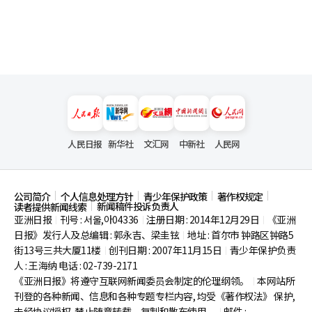
人民日报
新华社
文汇网
中新社
人民网
公司简介
个人信息处理方针
青少年保护政策
著作权规定
新闻稿件投诉负责人
读者提供新闻线索
亚洲日报
刊号 : 서울,아04336
注册日期 : 2014年12月29日
《亚洲
|
|
|
日报》发行人及总编辑 : 郭永吉、梁圭铉
地址 : 首尔市
钟路区钟路5
|
街13号三共大厦11楼
创刊日期 : 2007年11月15日
青少年保护负责
|
|
人 : 王海纳 电话 : 02-739-2171
《亚洲日报》将遵守互联网新闻委员会制定的伦理纲领。
本网站所
|
刊登的各种新闻、信息和各种专题专栏内容, 均受《著作权法》
保护,
未经协议授权, 禁止随意转载、复制和散布使用。
邮件 :
|