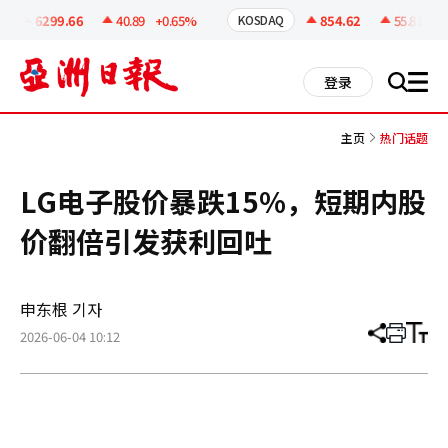
코
인
6299.66
40.89
+0.65%
854.62
55.81
+6.
KOSDAQ
정
보
all
登录
搜
men
索
主页
热门话题
LG电子股价暴跌15%，短期内股
价翻倍引发获利回吐
申东根 기자
2026-06-04 10:12
分
打
调
享
印
整
文
大
章
小