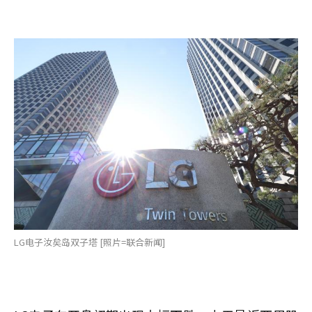
LG电子汝矣岛双子塔 [照片=联合新闻]