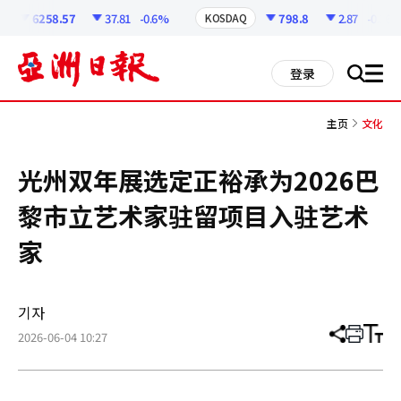
코
인
6258.57
37.81
-0.6%
798.8
2.87
-0.36%
KOSDAQ
정
보
all
登录
搜
men
索
主页
文化
光州双年展选定正裕承为2026巴
黎市立艺术家驻留项目入驻艺术
家
기자
2026-06-04 10:27
分
打
调
享
印
整
文
大
章
小