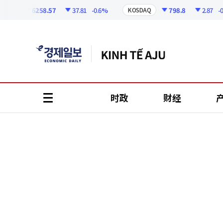
코
인
6258.57
37.81
-0.6%
798.8
2.87
-0.36
I
KOSDAQ
정
보
时政
财经
all
menu