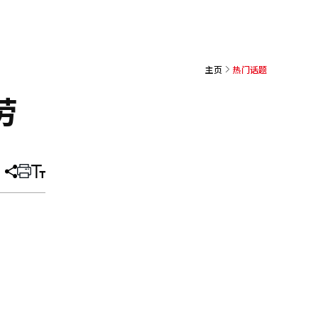
主页
热门话题
劳
分
打
调
享
印
整
文
大
章
小