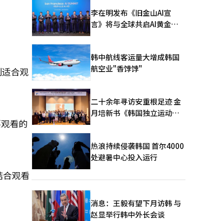
李在明发布《旧金山AI宣
言》将与全球共启AI黄金时
代
韩中航线客运量大增成韩国
航空业"香饽饽"
刻适合观
二十余年寻访安重根足迹 金
月培新书《韩国独立运动圣
要观看的
地：向旅顺口追问历史》出
版
热浪持续侵袭韩国 首尔4000
处避暑中心投入运行
结合观看
消息：王毅有望下月访韩 与
赵显举行韩中外长会谈