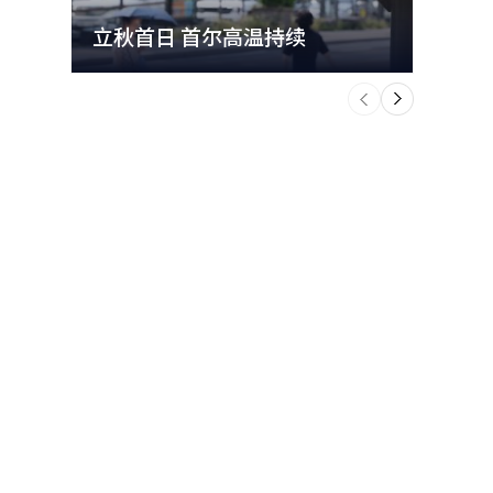
立秋首日 首尔高温持续
极端
个
前
一
下