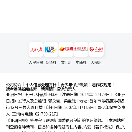
人民日报
新华社
文汇网
中新社
人民网
公司简介
个人信息处理方针
青少年保护政策
著作权规定
新闻稿件投诉负责人
读者提供新闻线索
亚洲日报
刊号 : 서울,아04336
注册日期 : 2014年12月29日
《亚洲
|
|
|
日报》发行人及总编辑 : 郭永吉、梁圭铉
地址 : 首尔市
钟路区钟路5
|
街13号三共大厦11楼
创刊日期 : 2007年11月15日
青少年保护负责
|
|
人 : 王海纳 电话 : 02-739-2171
《亚洲日报》将遵守互联网新闻委员会制定的伦理纲领。
本网站所
|
刊登的各种新闻、信息和各种专题专栏内容, 均受《著作权法》
保护,