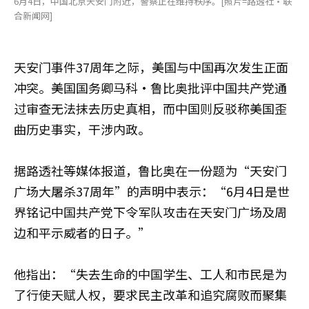
6月4日，中国北京天安门附近，警察正在维持秩序。[照片=路透社·联
合新闻网]
天安门事件37周年之际，美国与中国再次发生正面
冲突。美国国务卿马科·鲁比奥批评中国共产党通
过审查无法抹去历史真相，而中国则反驳称美国歪
曲历史事实，干涉内政。
据路透社等媒体报道，鲁比奥在一份题为“天安门
广场大屠杀37周年”的声明中表示：“6月4日是世
界铭记中国共产党下令军队攻击在天安门广场及周
边和平示威者的日子。”
他指出：“失去生命的中国学生、工人和市民是为
了行使天赋人权，要求民主改革和追究腐败而聚集