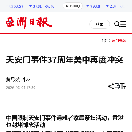
코
인
6258.57
37.81
-0.6%
798.8
2.87
-0.36%
KOSDAQ
정
보
all
登录
搜
men
索
主页
热门话题
天安门事件37周年美中再度冲突
黄尽炫 기자
2026-06-04 17:39
分
打
调
享
印
整
文
大
章
小
中国限制天安门事件遇难者家属祭扫活动，香港
也封堵悼念活动