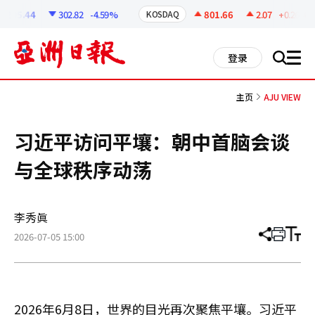
코
인
295.44
302.82
-4.59%
801.66
2.07
+0.26%
KOSDAQ
정
보
all
登录
搜
men
索
主页
AJU VIEW
习近平访问平壤：朝中首脑会谈
与全球秩序动荡
李秀眞
2026-07-05 15:00
分
打
调
享
印
整
文
大
章
小
2026年6月8日，世界的目光再次聚焦平壤。习近平