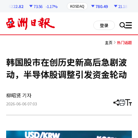
코
인
6222.82
73.56
-1.17%
780.49
21.18
-2.64
KOSDAQ
정
보
all
登录
搜
men
索
主页
热门话题
韩国股市在创历史新高后急剧波
动，半导体股调整引发资金轮动
柳昭贤 기자
2026-06-06 07:03
分
打
调
享
印
整
文
大
章
小