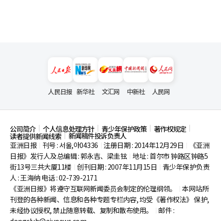
人民日报
新华社
文汇网
中新社
人民网
公司简介
个人信息处理方针
青少年保护政策
著作权规定
新闻稿件投诉负责人
读者提供新闻线索
亚洲日报
刊号 : 서울,아04336
注册日期 : 2014年12月29日
《亚洲
|
|
|
日报》发行人及总编辑 : 郭永吉、梁圭铉
地址 : 首尔市
钟路区钟路5
|
街13号三共大厦11楼
创刊日期 : 2007年11月15日
青少年保护负责
|
|
人 : 王海纳 电话 : 02-739-2171
《亚洲日报》将遵守互联网新闻委员会制定的伦理纲领。
本网站所
|
刊登的各种新闻、信息和各种专题专栏内容, 均受《著作权法》
保护,
未经协议授权, 禁止随意转载、复制和散布使用。
邮件 :
|
dongclub@ajunews.com