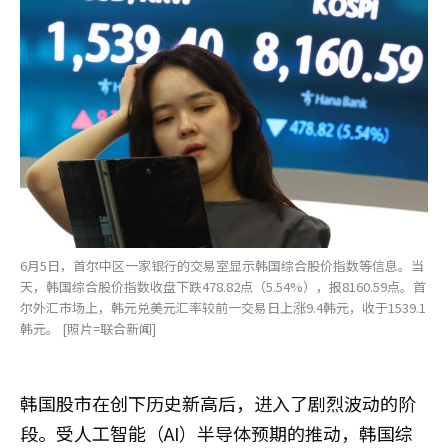
6月5日，首尔中区一家银行的交易室显示韩国综合股价指数等信息。当
天，韩国综合股价指数收盘下跌478.82点（5.54%），报8160.59点。首
尔外汇市场上，韩元兑美元汇率较前一交易日上涨9.4韩元，收于1539.1
韩元。 [照片=联合新闻]
韩国股市在创下历史新高后，进入了剧烈波动的阶
段。受人工智能（AI）半导体预期的推动，韩国综