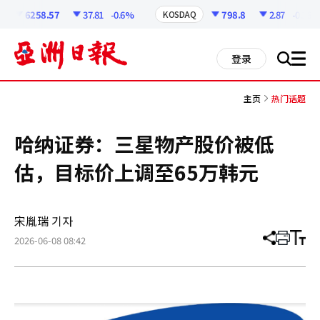
코
인
6258.57
37.81
-0.6%
798.8
2.87
-0.36%
KOSDAQ
정
보
all
登录
搜
men
索
主页
热门话题
哈纳证券：三星物产股价被低
估，目标价上调至65万韩元
宋胤瑞 기자
2026-06-08 08:42
分
打
调
享
印
整
文
大
章
小