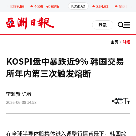
코
인
6299.66
40.89
+0.65%
854.62
55.81
+6.9
KOSDAQ
정
보
all
登录
搜
men
索
主页
财经
KOSPI盘中暴跌近9% 韩国交易
所年内第三次触发熔断
李雅贤 记者
2026-06-08 14:58
分
打
调
享
印
整
文
大
章
小
在全球半导体股集体进入调整行情背景下，韩国综