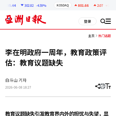
코
인
6295.44
302.82
-4.59%
801.66
2.07
+0.26%
KOSDAQ
정
보
all
登录
搜
men
索
主页
热门话题
李在明政府一周年，教育政策评
估：教育议题缺失
白斗山 기자
2026-06-08 18:27
分
打
调
享
印
整
文
大
章
小
教育议题缺失引发教育界内外的担忧与失望，显