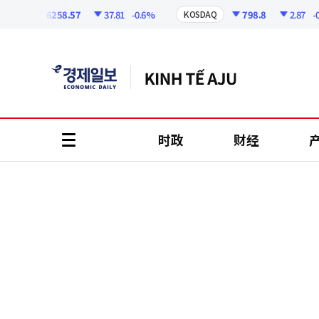
코
인
6258.57
37.81
-0.6%
798.8
2.87
-0.3
PI
KOSDAQ
정
보
时政
财经
all
menu