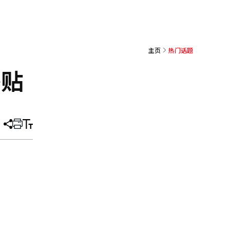
主页
热门话题
补贴
分
打
调
享
印
整
文
大
章
小