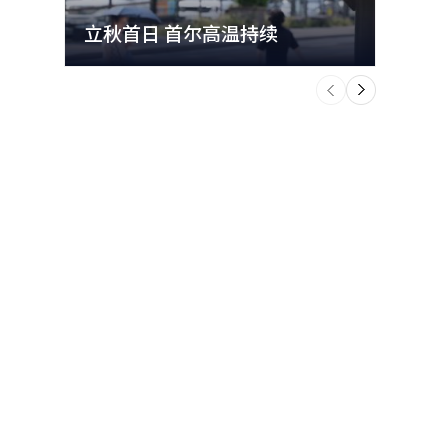
立秋首日 首尔高温持续
极端
个
前
一
下