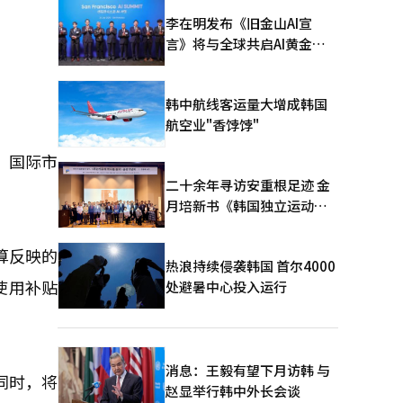
李在明发布《旧金山AI宣
言》将与全球共启AI黄金时
代
。
韩中航线客运量大增成韩国
航空业"香饽饽"
，国际市
二十余年寻访安重根足迹 金
月培新书《韩国独立运动圣
地：向旅顺口追问历史》出
版
算反映的
热浪持续侵袭韩国 首尔4000
使用补贴
处避暑中心投入运行
消息：王毅有望下月访韩 与
同时，将
赵显举行韩中外长会谈