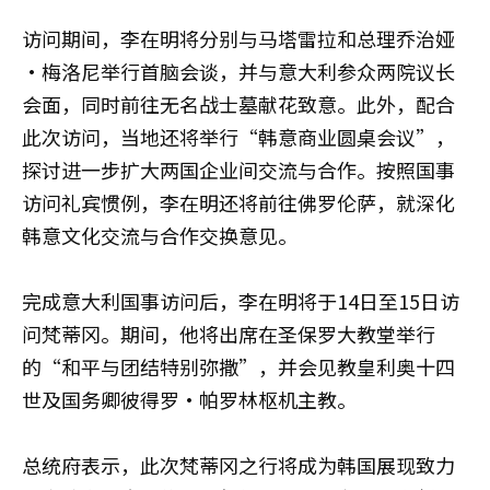
访问期间，李在明将分别与马塔雷拉和总理乔治娅
·梅洛尼举行首脑会谈，并与意大利参众两院议长
会面，同时前往无名战士墓献花致意。此外，配合
此次访问，当地还将举行“韩意商业圆桌会议”，
探讨进一步扩大两国企业间交流与合作。按照国事
访问礼宾惯例，李在明还将前往佛罗伦萨，就深化
韩意文化交流与合作交换意见。
完成意大利国事访问后，李在明将于14日至15日访
问梵蒂冈。期间，他将出席在圣保罗大教堂举行
的“和平与团结特别弥撒”，并会见教皇利奥十四
世及国务卿彼得罗·帕罗林枢机主教。
总统府表示，此次梵蒂冈之行将成为韩国展现致力