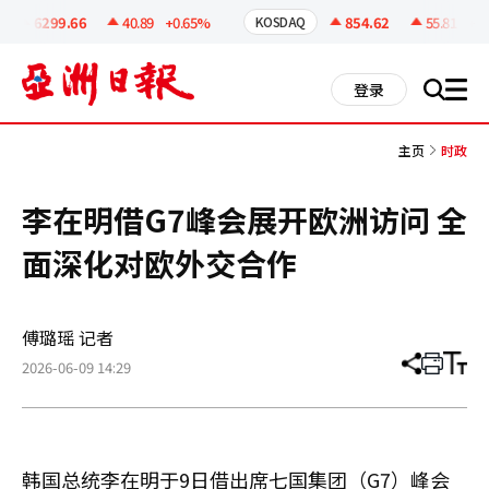
코
인
6299.66
40.89
+0.65%
854.62
55.81
+6.9
KOSDAQ
정
보
all
登录
搜
men
索
主页
时政
李在明借G7峰会展开欧洲访问 全
面深化对欧外交合作
傅璐瑶 记者
2026-06-09 14:29
分
打
调
享
印
整
文
大
章
小
韩国总统李在明于9日借出席七国集团（G7）峰会