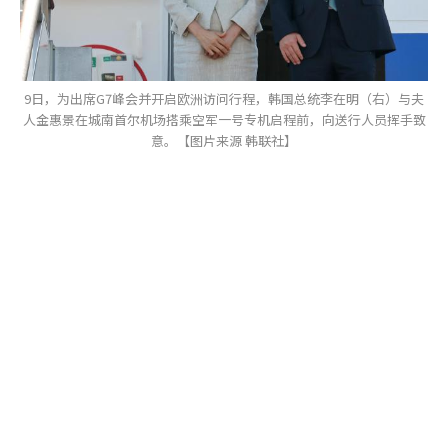
9日，为出席G7峰会并开启欧洲访问行程，韩国总统李在明（右）与夫
人金惠景在城南首尔机场搭乘空军一号专机启程前，向送行人员挥手致
意。【图片来源 韩联社】