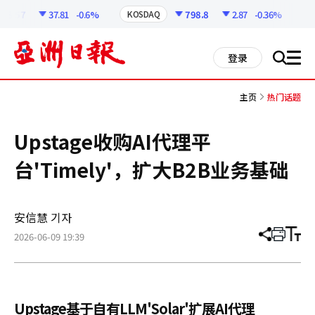
코
인
58.57
37.81
-0.6%
798.8
2.87
-0.36%
KOSDAQ
U
정
보
all
登录
搜
men
索
主页
热门话题
Upstage收购AI代理平
台'Timely'，扩大B2B业务基础
安信慧 기자
2026-06-09 19:39
分
打
调
享
印
整
文
大
章
小
Upstage基于自有LLM'Solar'扩展AI代理