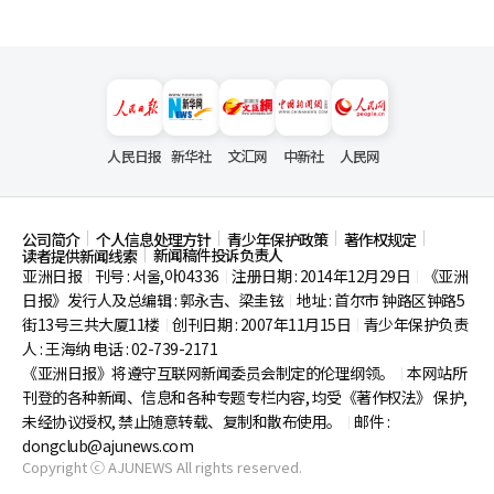
人民日报
新华社
文汇网
中新社
人民网
公司简介
个人信息处理方针
青少年保护政策
著作权规定
新闻稿件投诉负责人
读者提供新闻线索
亚洲日报
刊号 : 서울,아04336
注册日期 : 2014年12月29日
《亚洲
|
|
|
日报》发行人及总编辑 : 郭永吉、梁圭铉
地址 : 首尔市
钟路区钟路5
|
街13号三共大厦11楼
创刊日期 : 2007年11月15日
青少年保护负责
|
|
人 : 王海纳 电话 : 02-739-2171
《亚洲日报》将遵守互联网新闻委员会制定的伦理纲领。
本网站所
|
刊登的各种新闻、信息和各种专题专栏内容, 均受《著作权法》
保护,
未经协议授权, 禁止随意转载、复制和散布使用。
邮件 :
|
dongclub@ajunews.com
Copyright ⓒ AJUNEWS All rights reserved.