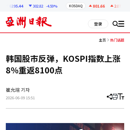
코
인
6295.44
302.82
-4.59%
801.66
2.07
+0.2
KOSDAQ
정
보
all
登录
搜
men
索
主页
热门话题
韩国股市反弹，KOSPI指数上涨
8%重返8100点
崔允瑄 기자
2026-06-09 15:51
分
打
调
享
印
整
文
大
章
小