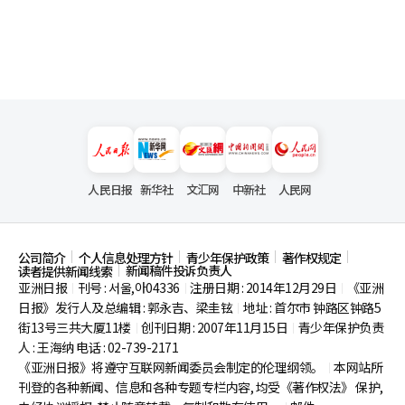
人民日报
新华社
文汇网
中新社
人民网
公司简介
个人信息处理方针
青少年保护政策
著作权规定
新闻稿件投诉负责人
读者提供新闻线索
亚洲日报
刊号 : 서울,아04336
注册日期 : 2014年12月29日
《亚洲
|
|
|
日报》发行人及总编辑 : 郭永吉、梁圭铉
地址 : 首尔市
钟路区钟路5
|
街13号三共大厦11楼
创刊日期 : 2007年11月15日
青少年保护负责
|
|
人 : 王海纳 电话 : 02-739-2171
《亚洲日报》将遵守互联网新闻委员会制定的伦理纲领。
本网站所
|
刊登的各种新闻、信息和各种专题专栏内容, 均受《著作权法》
保护,