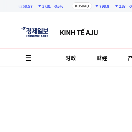
코
인
6258.57
37.81
-0.6%
798.8
2.87
-0.3
PI
KOSDAQ
정
보
时政
财经
all
menu