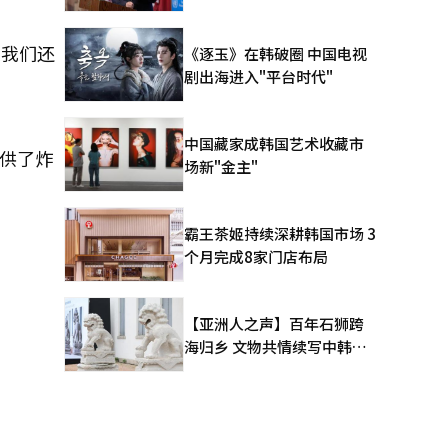
来我们还
《逐玉》在韩破圈 中国电视
剧出海进入"平台时代"
中国藏家成韩国艺术收藏市
供了炸
场新"金主"
霸王茶姬持续深耕韩国市场 3
个月完成8家门店布局
【亚洲人之声】百年石狮跨
海归乡 文物共情续写中韩人
文新篇