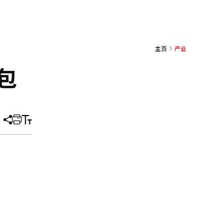
主页
产业
包
分
打
调
享
印
整
文
大
章
小