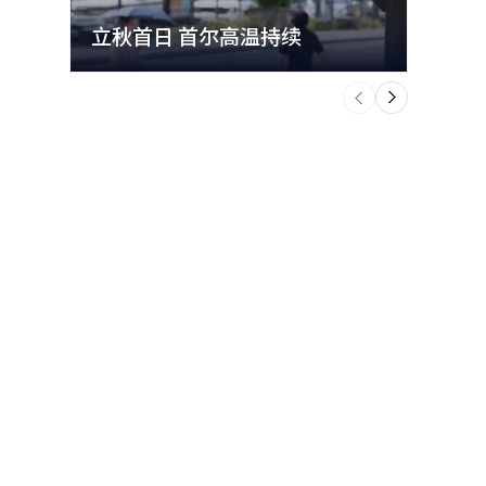
立秋首日 首尔高温持续
极端
个
前
一
下