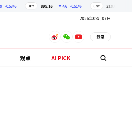
-0.53%
895.16
4.6
-0.51%
210.09
0.87
JPY
CNY
2026年08月07日
登录
weibo
weixin
youtube
观点
AI PICK
搜
索