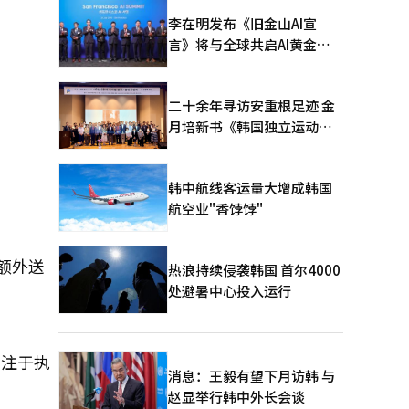
李在明发布《旧金山AI宣
言》将与全球共启AI黄金时
代
二十余年寻访安重根足迹 金
月培新书《韩国独立运动圣
地：向旅顺口追问历史》出
版
韩中航线客运量大增成韩国
航空业"香饽饽"
额外送
热浪持续侵袭韩国 首尔4000
处避暑中心投入运行
专注于执
消息：王毅有望下月访韩 与
赵显举行韩中外长会谈