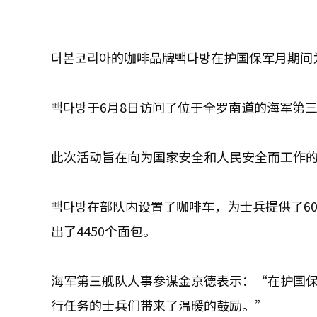
더본코리아的咖啡品牌빽다방在护国保军月期间
빽다방于6月8日访问了位于全罗南道的海军第三
此次活动旨在向为国家安全和人民安全而工作
빽다방在部队内设置了咖啡车，为士兵提供了6
出了4450个面包。
海军第三舰队人事参谋金京德表示：“在护国
行任务的士兵们带来了温暖的鼓励。”