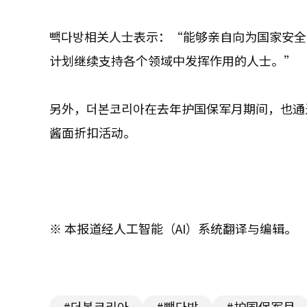
빽다방相关人士表示：“能够亲自向为国家安
计划继续支持各个领域中发挥作用的人士。”
另外，더본코리아在去年护国保军月期间，也通
酱面折扣活动。
※ 本报道经人工智能（AI）系统翻译与编辑。
#더본코리아
#빽다방
#护国保军月