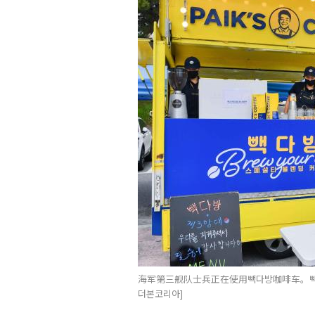
海军第三舰队士兵正在使用빽다방咖啡车。빽
더본코리아]