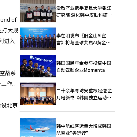
爱敬产业携手复旦大学张江
研究院 深化韩中皮肤科研合
d of
作
主打大规
李在明发布《旧金山AI宣
利进入
言》将与全球共启AI黄金时
代
韩国国民年金参与投资中国
自动驾驶企业Momenta
翼空战系
备工作。
二十余年寻访安重根足迹 金
月培新书《韩国独立运动圣
新设北京
地：向旅顺口追问历史》出
版
韩中航线客运量大增成韩国
航空业"香饽饽"