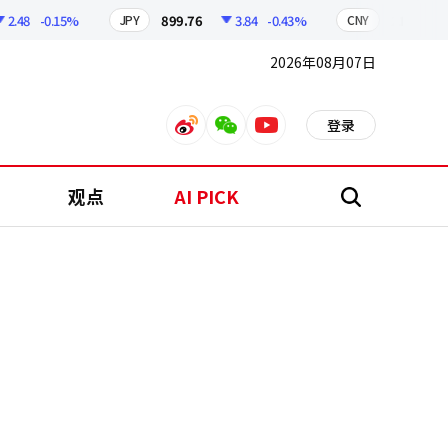
8
-0.15%
899.76
3.84
-0.43%
210.96
0
JPY
CNY
2026年08月07日
登录
weibo
weixin
youtube
观点
AI PICK
搜
索