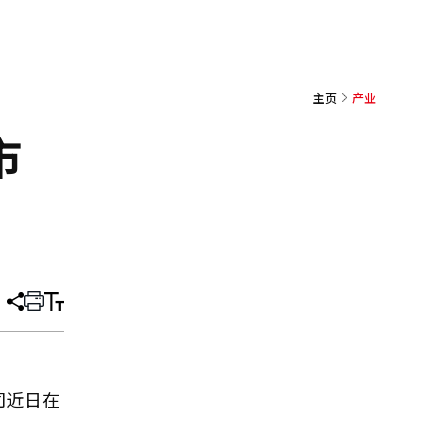
主页
产业
市
分
打
调
享
印
整
文
大
章
小
司近日在