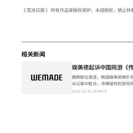
《 亚洲日报 》 所有作品受版权保护，未经授权，禁止转
相关新闻
娱美德起诉中国网游《
据韩联社报道，韩国娱美德娱乐有
诉讼案中胜诉，涉嫌侵权的游戏将被强制下架。 《传奇霸业》是37游戏于201
戏开服排行前三。娱美德认为该
2018-12-30 16:44:15
因此于2016年4月向北京知识产权法院提起诉讼。 目前，娱美德与盛大游戏
表示，将基于本次判决结果更积极
理和监督。