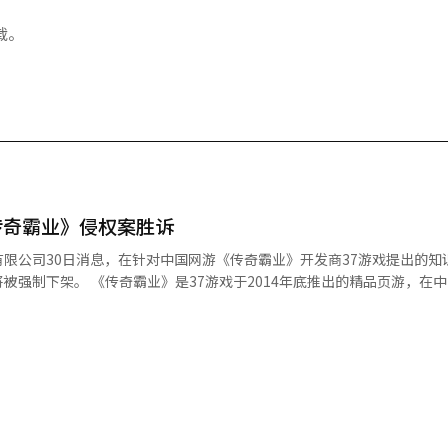
载。
传奇霸业》侵权案胜诉
限公司30日消息，在针对中国网游《传奇霸业》开发商37游戏提出的知
4年底推出的精品页游，在中国网页游
游戏涉嫌侵犯旗下知名游戏《热血传奇》著作权，且游戏内容涉嫌构成不
间的“传奇IP争夺战”余波未了。娱美德
地采取法律措施维护IP权益，并将同中国相关部门保持紧密合作，加强I