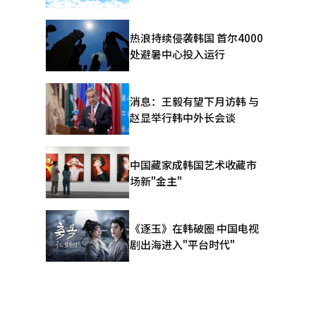
热浪持续侵袭韩国 首尔4000
处避暑中心投入运行
消息：王毅有望下月访韩 与
赵显举行韩中外长会谈
中国藏家成韩国艺术收藏市
场新"金主"
《逐玉》在韩破圈 中国电视
剧出海进入"平台时代"