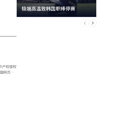
极端高温致韩国职棒停赛
首尔
个
前
一
下
识产权侵权
正当竞争，
P保护、管