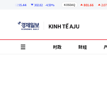
코
인
6295.44
302.82
-4.59%
801.66
2.07
+0
I
KOSDAQ
정
보
时政
财经
all
menu