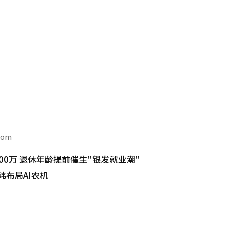
com
00万 退休年龄提前催生"银发就业潮"
韩布局AI农机